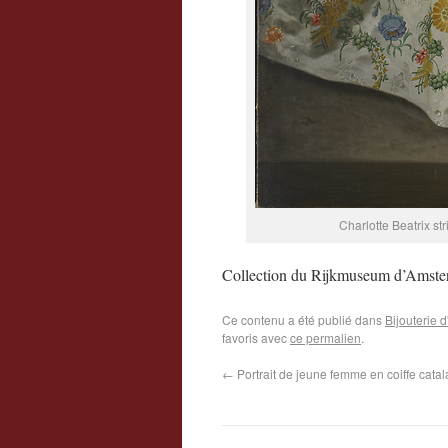
Charlotte Beatrix s
Collection du Rijkmuseum d’Amste
Ce contenu a été publié dans
Bijouterie
favoris avec
ce permalien
.
←
Portrait de jeune femme en coiffe cata