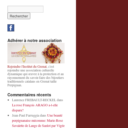
Adhérer à notre association
Rejoindre l'Institut du Grenat
, c'est
rejoindre une association culturelle
dynamique qui œuvre à la protection et au
rayonnement du savoir-faire des bijoutiers
traditionnels catalans en Grenat taille
Perpignan.
Commentaires récents
Laurence FREBAULT-RECKEL
dans
La rose François ARAGO a-t-elle
disparu?
Jean-Paul Farruggia
dans
Une beauté
perpignanaise méconnue: Marie-Rose
Savalette de Lange de Sanlot par Vigée