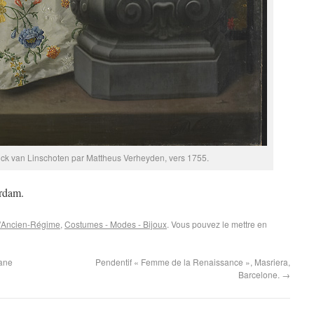
trick van Linschoten par Mattheus Verheyden, vers 1755.
rdam.
 d'Ancien-Régime
,
Costumes - Modes - Bijoux
. Vous pouvez le mettre en
lane
Pendentif « Femme de la Renaissance », Masriera,
Barcelone.
→