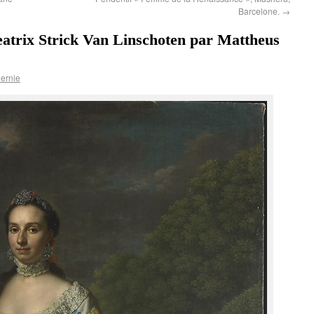
Barcelone.
→
eatrix Strick Van Linschoten par Mattheus
ernie