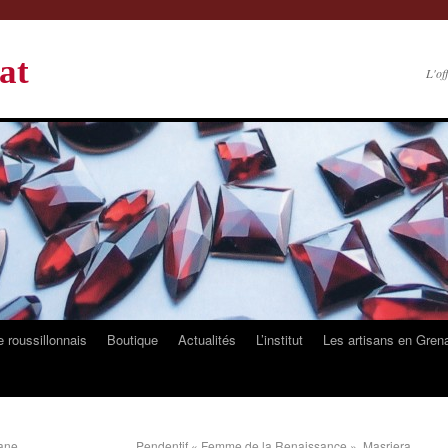
at
L'of
 roussillonnais
Boutique
Actualités
L’institut
Les artisans en Gren
lane
Pendentif « Femme de la Renaissance », Masriera,