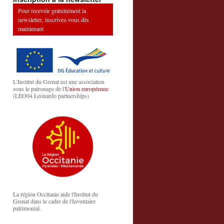
Pour recevoir gratuitement la
newsletter, inscrivez-vous dès
maintenant
L'Institut du Grenat est une association
sous le patronage de l'
Union européenne
(LEO04 Leonardo partnerships)
La région Occitanie aide l'Institut du
Grenat dans le cadre de l'Inventaire
patrimonial.