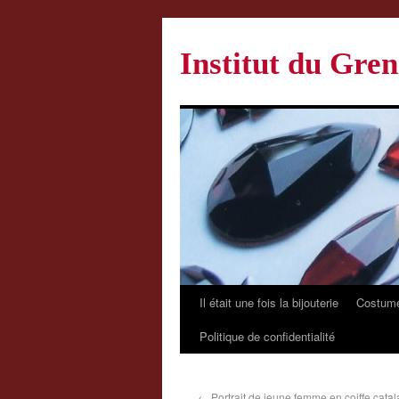
Institut du Gren
Il était une fois la bijouterie
Costume
Politique de confidentialité
←
Portrait de jeune femme en coiffe cata