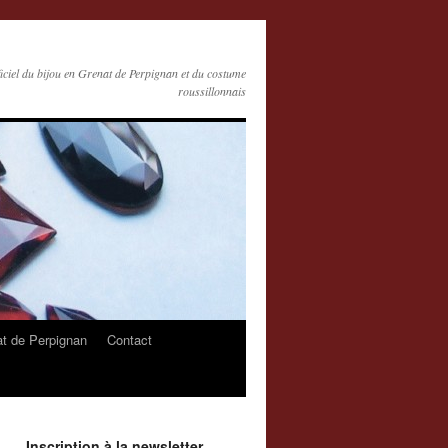
ficiel du bijou en Grenat de Perpignan et du costume
roussillonnais
at de Perpignan
Contact
Inscription à la newsletter