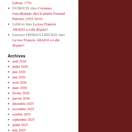
Lebrun, 1776.
PATROUIX
dans
Costumes
roussillonnais chez le peintre Fernand
Patrouix (1925-2010)
Lefebvre
dans
La rose François
ARAGO a-t-elle disparu?
Laurence FREBAULT-RECKEL
dans
La rose François ARAGO a-t-elle
disparu?
Archives
août 2026
juillet 2026
juin 2026
mai 2026
avril 2026
mars 2026
février 2026
janvier 2026
décembre 2025
novembre 2025
octobre 2025
septembre 2025
juillet 2025
juin 2025