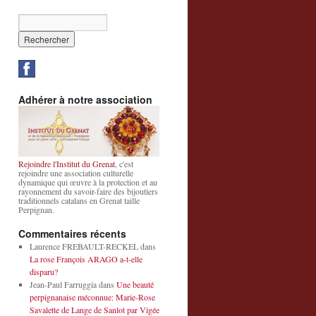
Adhérer à notre association
Rejoindre l'Institut du Grenat
, c'est
rejoindre une association culturelle
dynamique qui œuvre à la protection et au
rayonnement du savoir-faire des bijoutiers
traditionnels catalans en Grenat taille
Perpignan.
Commentaires récents
Laurence FREBAULT-RECKEL
dans
La rose François ARAGO a-t-elle
disparu?
Jean-Paul Farruggia
dans
Une beauté
perpignanaise méconnue: Marie-Rose
Savalette de Lange de Sanlot par Vigée