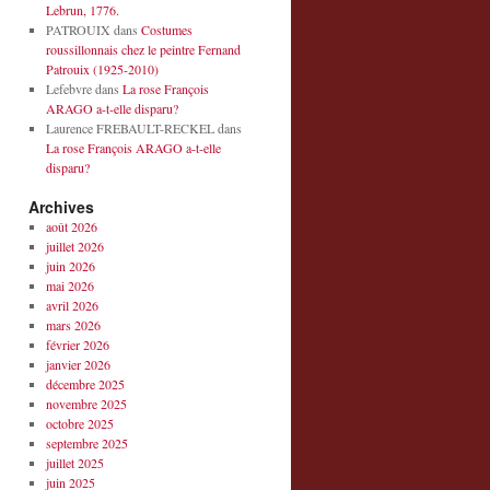
Lebrun, 1776.
PATROUIX
dans
Costumes
roussillonnais chez le peintre Fernand
Patrouix (1925-2010)
Lefebvre
dans
La rose François
ARAGO a-t-elle disparu?
Laurence FREBAULT-RECKEL
dans
La rose François ARAGO a-t-elle
disparu?
Archives
août 2026
juillet 2026
juin 2026
mai 2026
avril 2026
mars 2026
février 2026
janvier 2026
décembre 2025
novembre 2025
octobre 2025
septembre 2025
juillet 2025
juin 2025