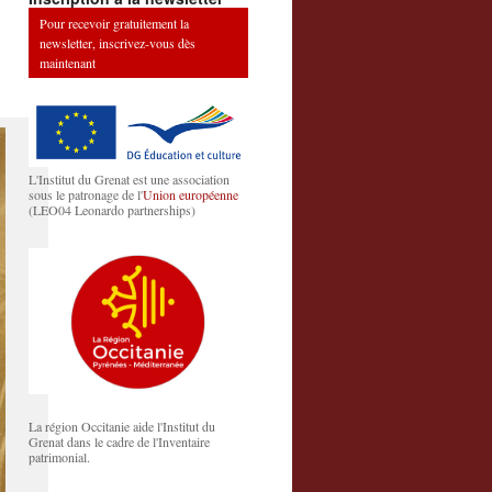
Pour recevoir gratuitement la
newsletter, inscrivez-vous dès
maintenant
L'Institut du Grenat est une association
sous le patronage de l'
Union européenne
(LEO04 Leonardo partnerships)
La région Occitanie aide l'Institut du
Grenat dans le cadre de l'Inventaire
patrimonial.