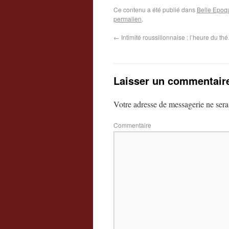
Ce contenu a été publié dans
Belle Epoq
permalien
.
←
Intimité roussillonnaise : l’heure du th
Laisser un commentair
Votre adresse de messagerie ne sera
Commentaire