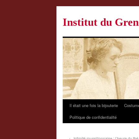
Institut du Gren
Il était une fois la bijouterie
Costume
Politique de confidentialité
←
Intimité roussillonnaise : l’heure du th