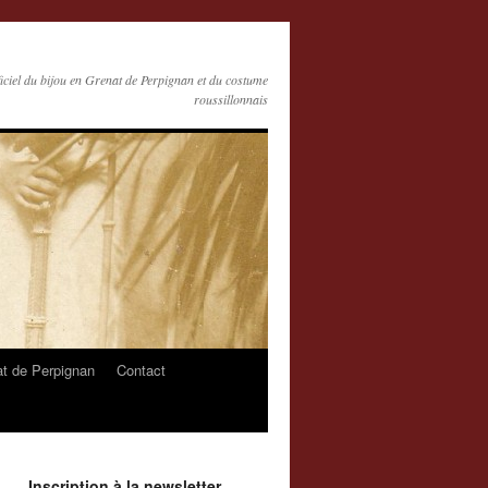
ficiel du bijou en Grenat de Perpignan et du costume
roussillonnais
at de Perpignan
Contact
Inscription à la newsletter