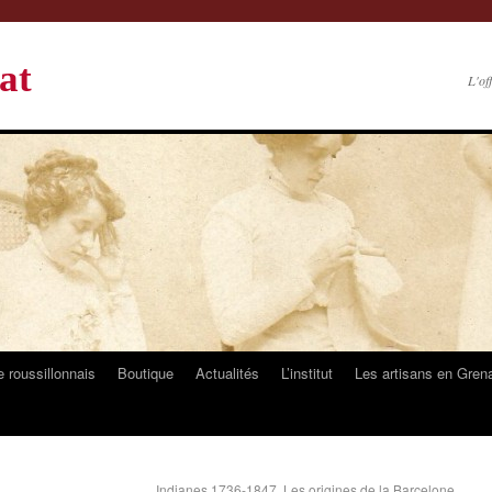
at
L'of
 roussillonnais
Boutique
Actualités
L’institut
Les artisans en Gren
é…
Indianes,1736-1847. Les origines de la Barcelone