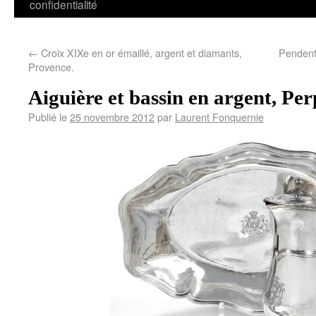
confidentialité
←
Croix XIXe en or émaillé, argent et diamants,
Pendenti
Provence.
Aiguière et bassin en argent, Per
Publié le
25 novembre 2012
par
Laurent Fonquernie