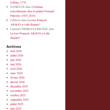
Lebrun, 1776.
PATROUIX
dans
Costumes
roussillonnais chez le peintre Fernand
Patrouix (1925-2010)
Lefebvre
dans
La rose François
ARAGO a-t-elle disparu?
Laurence FREBAULT-RECKEL
dans
La rose François ARAGO a-t-elle
disparu?
Archives
août 2026
juillet 2026
juin 2026
mai 2026
avril 2026
mars 2026
février 2026
janvier 2026
décembre 2025
novembre 2025
octobre 2025
septembre 2025
juillet 2025
juin 2025