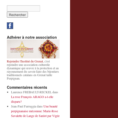
Adhérer à notre association
Rejoindre l'Institut du Grenat
, c'est
rejoindre une association culturelle
dynamique qui œuvre à la protection et au
rayonnement du savoir-faire des bijoutiers
traditionnels catalans en Grenat taille
Perpignan.
Commentaires récents
Laurence FREBAULT-RECKEL
dans
La rose François ARAGO a-t-elle
disparu?
Jean-Paul Farruggia
dans
Une beauté
perpignanaise méconnue: Marie-Rose
Savalette de Lange de Sanlot par Vigée