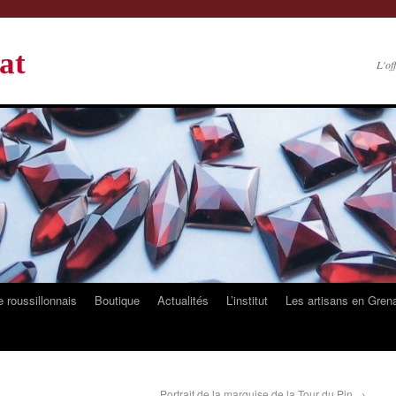
at
L'of
 roussillonnais
Boutique
Actualités
L’institut
Les artisans en Gren
Portrait de la marquise de la Tour du Pin
→