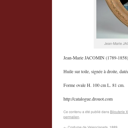
Jean-Marie J
Jean-Marie JACOMIN (1789-18
Huile sur toile, signée à droite, dat
Forme ovale H. 100 cm L. 81 cm.
http://catalogue.drouot.com
Ce contenu a été publié dans
Bijouterie X
permalien
.
←
Costume de Valencianeta, 1889.