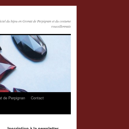
ficiel du bijou en Grenat de Perpignan et du costume
roussillonnais
at de Perpignan
Contact
Inscription à la newsletter