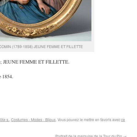
ACOMIN (1789-1858) JEUNE FEMME ET FILLETTE
58); JEUNE FEMME ET FILLETTE.
ée 1854.
IXe s.
,
Costumes - Modes - Bijoux
. Vous pouvez le mettre en favoris avec
ce
Portrait de la marquise de la Tour du Pin
→