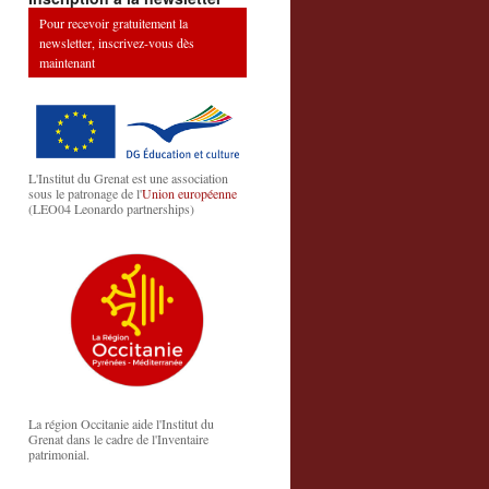
Pour recevoir gratuitement la
newsletter, inscrivez-vous dès
maintenant
L'Institut du Grenat est une association
sous le patronage de l'
Union européenne
(LEO04 Leonardo partnerships)
La région Occitanie aide l'Institut du
Grenat dans le cadre de l'Inventaire
patrimonial.