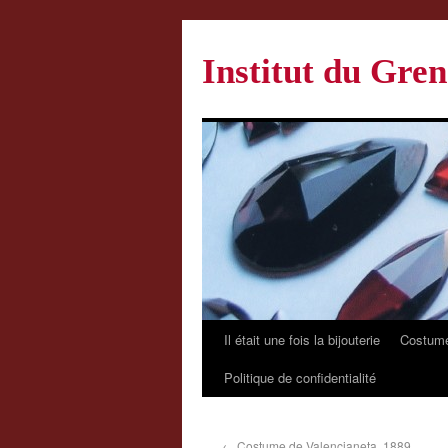
Institut du Gren
Il était une fois la bijouterie
Costume
Politique de confidentialité
←
Costume de Valencianeta, 1889.