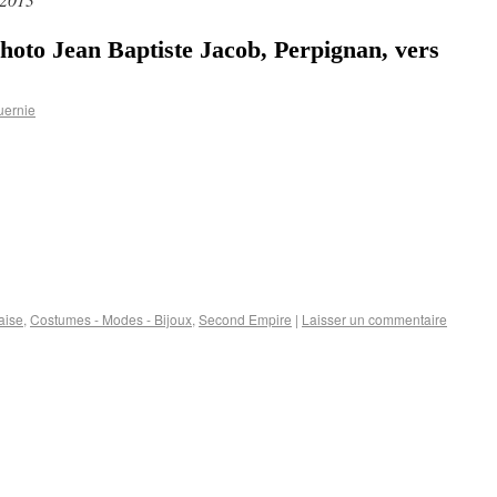
Photo Jean Baptiste Jacob, Perpignan, vers
uernie
aise
,
Costumes - Modes - Bijoux
,
Second Empire
|
Laisser un commentaire