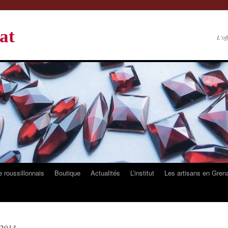
at
L'of
 roussillonnais
Boutique
Actualités
L’institut
Les artisans en Gren
 2013