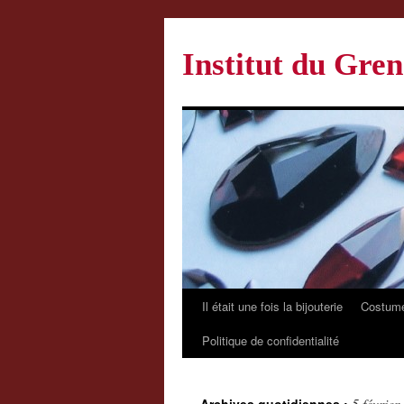
Institut du Gren
Il était une fois la bijouterie
Costume
Politique de confidentialité
5 février