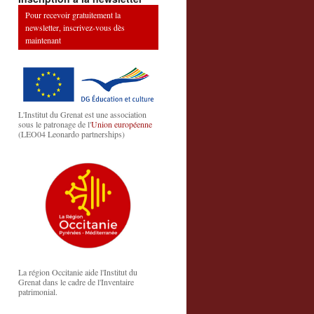
Pour recevoir gratuitement la
newsletter, inscrivez-vous dès
maintenant
L'Institut du Grenat est une association
sous le patronage de l'
Union européenne
(LEO04 Leonardo partnerships)
La région Occitanie aide l'Institut du
Grenat dans le cadre de l'Inventaire
patrimonial.