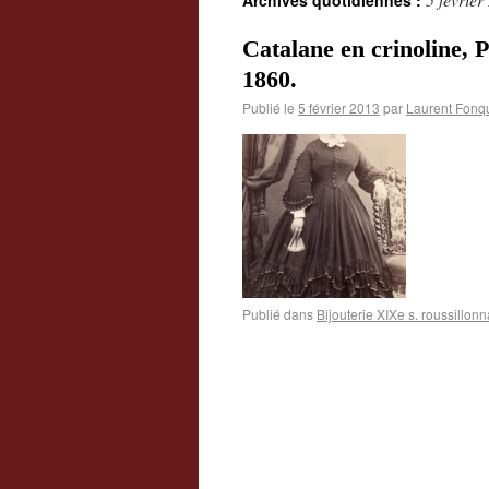
Archives quotidiennes :
Catalane en crinoline, 
1860.
Publié le
5 février 2013
par
Laurent Fonq
Publié dans
Bijouterie XIXe s. roussillonn