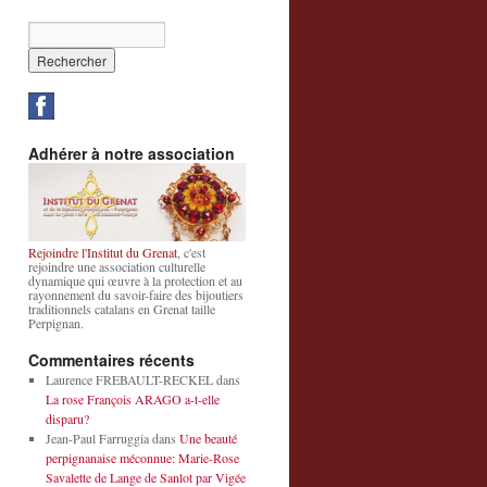
Adhérer à notre association
Rejoindre l'Institut du Grenat
, c'est
rejoindre une association culturelle
dynamique qui œuvre à la protection et au
rayonnement du savoir-faire des bijoutiers
traditionnels catalans en Grenat taille
Perpignan.
Commentaires récents
Laurence FREBAULT-RECKEL
dans
La rose François ARAGO a-t-elle
disparu?
Jean-Paul Farruggia
dans
Une beauté
perpignanaise méconnue: Marie-Rose
Savalette de Lange de Sanlot par Vigée