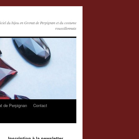
ficiel du bijou en Grenat de Perpignan et du costume
roussillonnais
at de Perpignan
Contact
Inscription à la newsletter