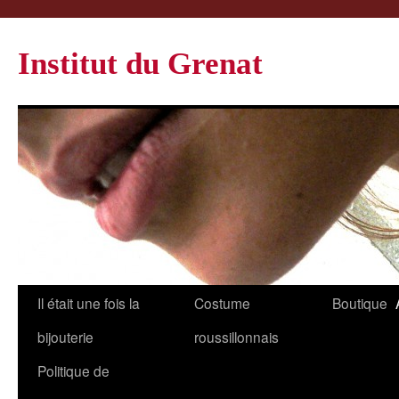
Institut du Grenat
Il était une fois la
Costume
Boutique
bijouterie
roussillonnais
Politique de