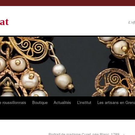
at
L'of
 roussillonnais
Boutique
Actualités
L’institut
Les artisans en Gren
Portrait de madame Curet, née Blanc, 1789.
→