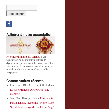
Adhérer à notre association
Rejoindre l'Institut du Grenat
, c'est
rejoindre une association culturelle
dynamique qui œuvre à la protection et au
rayonnement du savoir-faire des bijoutiers
traditionnels catalans en Grenat taille
Perpignan.
Commentaires récents
Laurence FREBAULT-RECKEL
dans
La rose François ARAGO a-t-elle
disparu?
Jean-Paul Farruggia
dans
Une beauté
perpignanaise méconnue: Marie-Rose
Savalette de Lange de Sanlot par Vigée