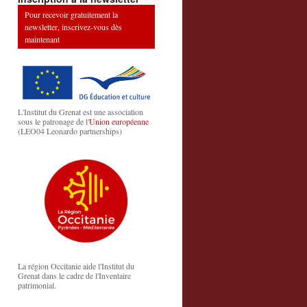
Pour recevoir gratuitement la
newsletter, inscrivez-vous dès
maintenant
L'Institut du Grenat est une association
sous le patronage de l'
Union européenne
(LEO04 Leonardo partnerships)
La région Occitanie aide l'Institut du
Grenat dans le cadre de l'Inventaire
patrimonial.