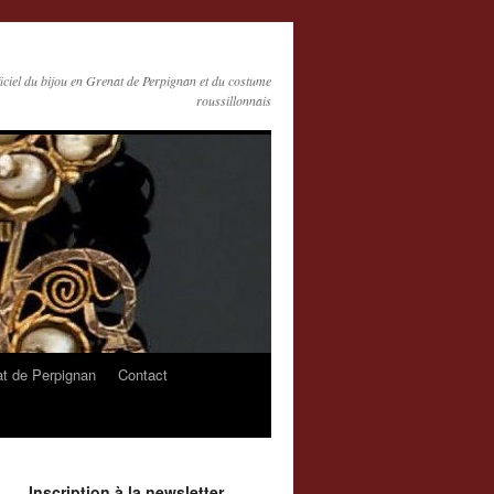
ficiel du bijou en Grenat de Perpignan et du costume
roussillonnais
at de Perpignan
Contact
Inscription à la newsletter