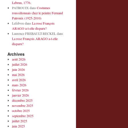
Lebrun, 1776.
PATROUIX
dans
Costumes
roussillonnais chez le peintre Fernand
Patrouix (1925-2010)
Lefebvre
dans
La rose François
ARAGO a-t-elle disparu?
Laurence FREBAULT-RECKEL
dans
La rose François ARAGO a-t-elle
disparu?
Archives
août 2026
juillet 2026
juin 2026
mai 2026
avril 2026
mars 2026
février 2026
janvier 2026
décembre 2025
novembre 2025
octobre 2025
septembre 2025
juillet 2025
juin 2025