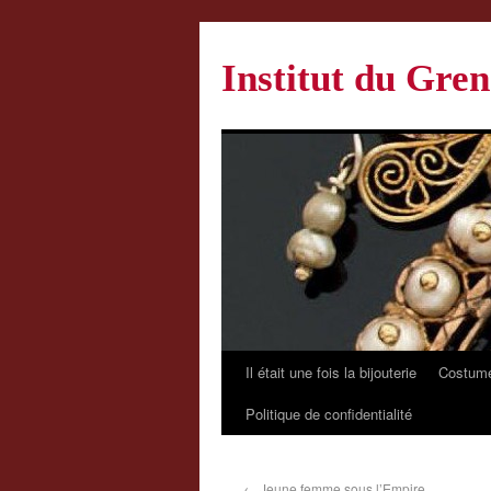
Institut du Gren
Il était une fois la bijouterie
Costume
Politique de confidentialité
←
Jeune femme sous l’Empire.