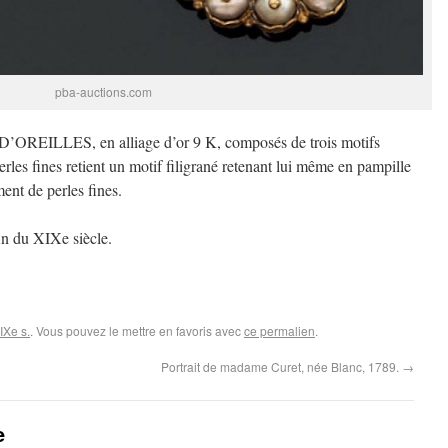
pba-auctions.com
LLES, en alliage d’or 9 K, composés de trois motifs
les fines retient un motif filigrané retenant lui même en pampille
nt de perles fines.
fin du XIXe siècle.
IXe s.
. Vous pouvez le mettre en favoris avec
ce permalien
.
Portrait de madame Curet, née Blanc, 1789.
→
e