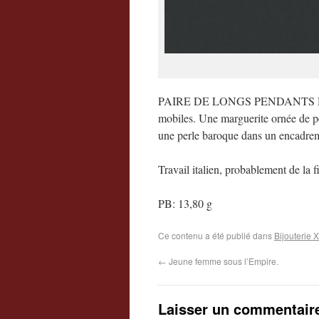
PAIRE DE LONGS PENDANTS D’OREI
mobiles. Une marguerite ornée de per
une perle baroque dans un encadreme
Travail italien, probablement de la 
PB: 13,80 g
Ce contenu a été publié dans
Bijouterie X
←
Jeune femme sous l’Empire.
Laisser un commentair