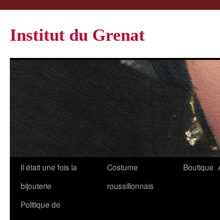
Institut du Grenat
Il était une fois la
Costume
Boutique
bijouterie
roussillonnais
Politique de