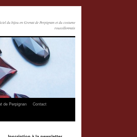
ficiel du bijou en Grenat de Perpignan et du costume
roussillonnais
at de Perpignan
Contact
Inscription à la newsletter