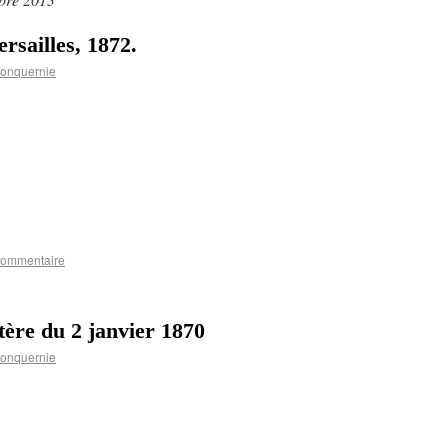
rsailles, 1872.
Fonquernie
commentaire
tère du 2 janvier 1870
Fonquernie