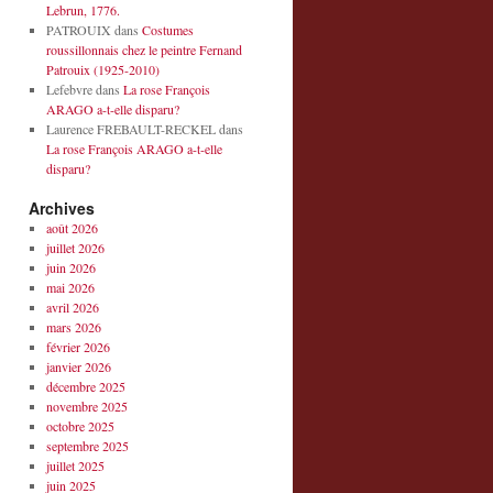
Lebrun, 1776.
PATROUIX
dans
Costumes
roussillonnais chez le peintre Fernand
Patrouix (1925-2010)
Lefebvre
dans
La rose François
ARAGO a-t-elle disparu?
Laurence FREBAULT-RECKEL
dans
La rose François ARAGO a-t-elle
disparu?
Archives
août 2026
juillet 2026
juin 2026
mai 2026
avril 2026
mars 2026
février 2026
janvier 2026
décembre 2025
novembre 2025
octobre 2025
septembre 2025
juillet 2025
juin 2025