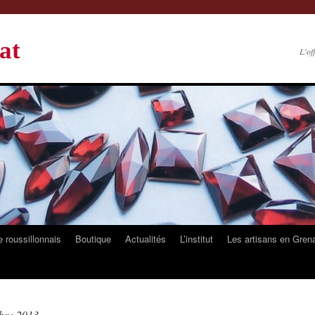
at
L'of
 roussillonnais
Boutique
Actualités
L’institut
Les artisans en Gren
bre 2013