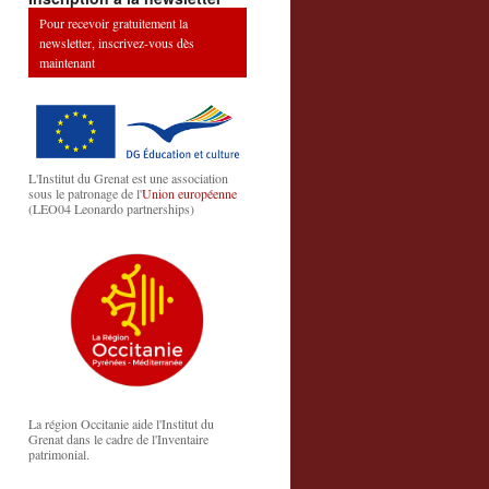
Pour recevoir gratuitement la
newsletter, inscrivez-vous dès
maintenant
L'Institut du Grenat est une association
sous le patronage de l'
Union européenne
(LEO04 Leonardo partnerships)
La région Occitanie aide l'Institut du
Grenat dans le cadre de l'Inventaire
patrimonial.