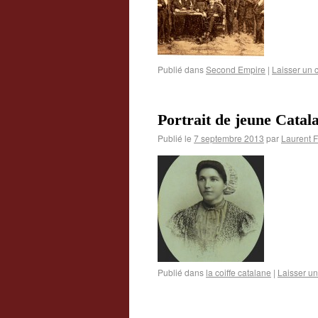
Publié dans
Second Empire
|
Laisser un
Portrait de jeune Catal
Publié le
7 septembre 2013
par
Laurent 
Publié dans
la coiffe catalane
|
Laisser u