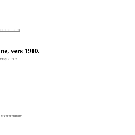
 commentaire
ane, vers 1900.
Fonquernie
n commentaire