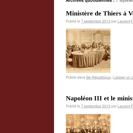
Archives quotidiennes :
Ministère de Thiers à Ve
Publié le
7 septembre 2013
par
Laurent 
Publié dans
IIIe République
|
Laisser un 
Napoléon III et le minis
Publié le
7 septembre 2013
par
Laurent 