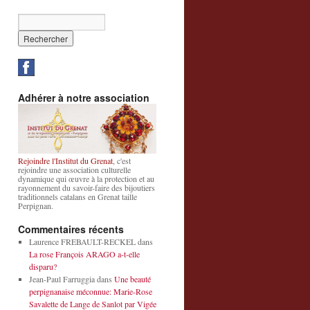
Adhérer à notre association
Rejoindre l'Institut du Grenat
, c'est
rejoindre une association culturelle
dynamique qui œuvre à la protection et au
rayonnement du savoir-faire des bijoutiers
traditionnels catalans en Grenat taille
Perpignan.
Commentaires récents
Laurence FREBAULT-RECKEL
dans
La rose François ARAGO a-t-elle
disparu?
Jean-Paul Farruggia
dans
Une beauté
perpignanaise méconnue: Marie-Rose
Savalette de Lange de Sanlot par Vigée