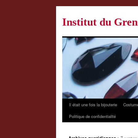
Institut du Gren
Il était une fois la bijouterie
Costume
Politique de confidentialité
7 septem