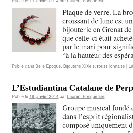
Publié le
19 janvier 2014
par
Laurent Fonquernie
Plaque de verre. La br
croissant de lune est un
bijouterie en Grenat d
que celle-ci était achet
par le mari pour signif
“à la hauteur des espér
Publié dans
Belle Epoque
,
Bijouterie XIXe s. roussillonnaise
|
La
L’Estudiantina Catalane de Perp
Publié le
19 janvier 2014
par
Laurent Fonquernie
Groupe musical fondé 
dans l’esprit régionali
composé uniquement d