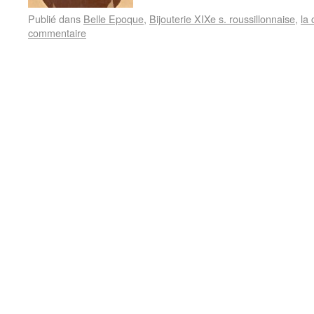
Publié dans
Belle Epoque
,
Bijouterie XIXe s. roussillonnaise
,
la 
commentaire