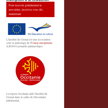
Pour recevoir gratuitement la
newsletter, inscrivez-vous dès
maintenant
L'Institut du Grenat est une association
sous le patronage de l'
Union européenne
(LEO04 Leonardo partnerships)
La région Occitanie aide l'Institut du
Grenat dans le cadre de l'Inventaire
patrimonial.