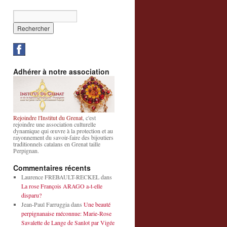
Adhérer à notre association
Rejoindre l'Institut du Grenat
, c'est
rejoindre une association culturelle
dynamique qui œuvre à la protection et au
rayonnement du savoir-faire des bijoutiers
traditionnels catalans en Grenat taille
Perpignan.
Commentaires récents
Laurence FREBAULT-RECKEL
dans
La rose François ARAGO a-t-elle
disparu?
Jean-Paul Farruggia
dans
Une beauté
perpignanaise méconnue: Marie-Rose
Savalette de Lange de Sanlot par Vigée