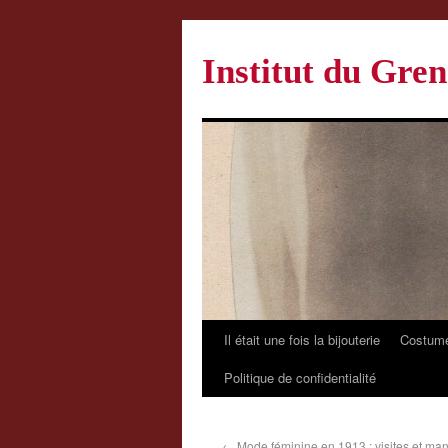
Institut du Gren
Il était une fois la bijouterie
Costume
Politique de confidentialité
←
Mode féminine en 1913 : visites et man