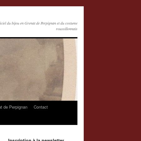
ficiel du bijou en Grenat de Perpignan et du costume
roussillonnais
at de Perpignan
Contact
Inscription à la newsletter