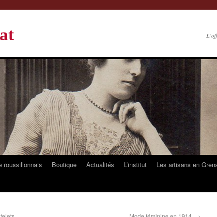
at
L'of
 roussillonnais
Boutique
Actualités
L’institut
Les artisans en Gren
telets.
Mode féminine en 1914.
→