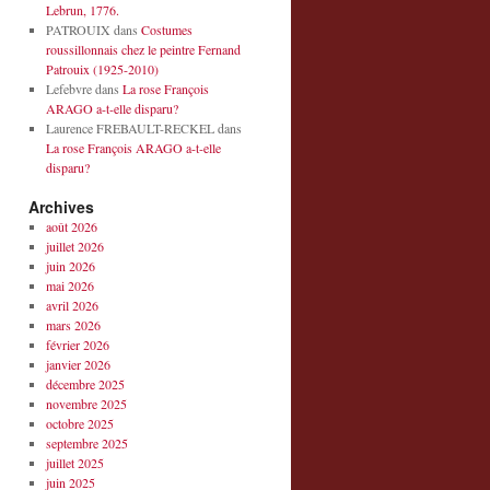
Lebrun, 1776.
PATROUIX
dans
Costumes
roussillonnais chez le peintre Fernand
Patrouix (1925-2010)
Lefebvre
dans
La rose François
ARAGO a-t-elle disparu?
Laurence FREBAULT-RECKEL
dans
La rose François ARAGO a-t-elle
disparu?
Archives
août 2026
juillet 2026
juin 2026
mai 2026
avril 2026
mars 2026
février 2026
janvier 2026
décembre 2025
novembre 2025
octobre 2025
septembre 2025
juillet 2025
juin 2025