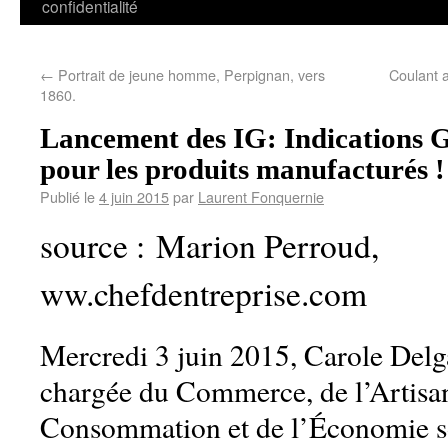
confidentialité
←
Portrait de jeune homme, Perpignan, vers
Coulant a
1860.
Lancement des IG: Indications 
pour les produits manufacturés !
Publié le
4 juin 2015
par
Laurent Fonquernie
source : Marion Perroud,
ww.chefdentreprise.com
Mercredi 3 juin 2015, Carole Delga
chargée du Commerce, de l’Artisan
Consommation et de l’Économie soc