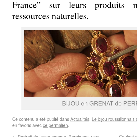
France” sur leurs produits m
ressources naturelles.
BIJOU en GRENAT de PE
Ce contenu a été publié dans
Actualités
,
Le bijou roussillonnais 
en favoris avec
ce permalien
.
←
Portrait de jeune homme, Perpignan, vers
Coulant a