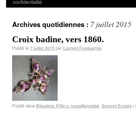
confidentialité
7 juillet 2015
Archives quotidiennes :
Croix badine, vers 1860.
Publié le
7 juillet 2015
par
Laurent Fonquernie
Publié dans
Bijouterie XIXe s. roussillonnaise
,
Second Empire
|