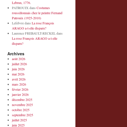
Lebrun, 1776.
PATROUIX
dans
Costumes
roussillonnais chez le peintre Fernand
Patrouix (1925-2010)
Lefebvre
dans
La rose François
ARAGO a-t-elle disparu?
Laurence FREBAULT-RECKEL
dans
La rose François ARAGO a-t-elle
disparu?
Archives
août 2026
juillet 2026
juin 2026
mai 2026
avril 2026
mars 2026
février 2026
janvier 2026
décembre 2025
novembre 2025
octobre 2025
septembre 2025
juillet 2025
juin 2025