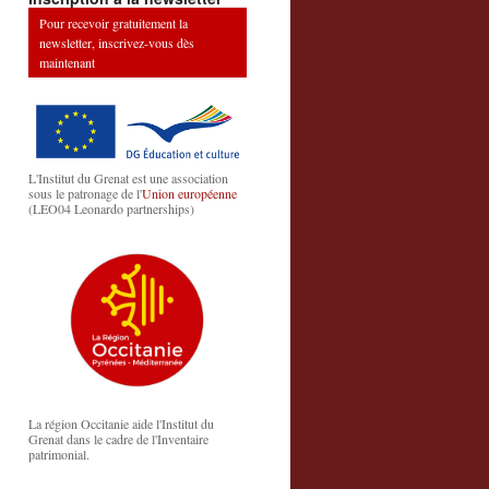
Pour recevoir gratuitement la
newsletter, inscrivez-vous dès
maintenant
L'Institut du Grenat est une association
sous le patronage de l'
Union européenne
(LEO04 Leonardo partnerships)
La région Occitanie aide l'Institut du
Grenat dans le cadre de l'Inventaire
patrimonial.