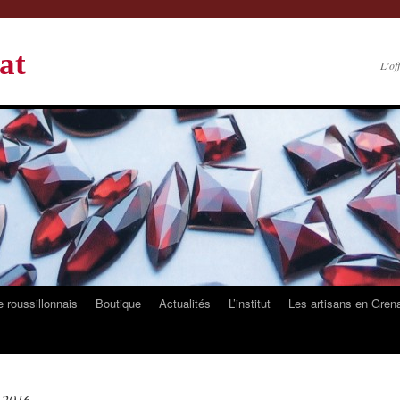
at
L'of
 roussillonnais
Boutique
Actualités
L’institut
Les artisans en Gren
r 2016