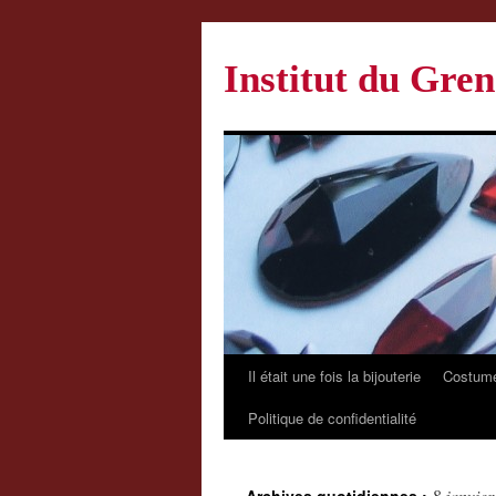
Institut du Gren
Il était une fois la bijouterie
Costume
Politique de confidentialité
8 janvie