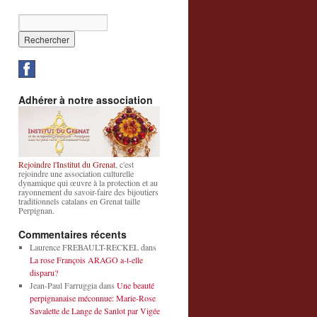
Adhérer à notre association
Rejoindre l'Institut du Grenat
, c'est
rejoindre une association culturelle
dynamique qui œuvre à la protection et au
rayonnement du savoir-faire des bijoutiers
traditionnels catalans en Grenat taille
Perpignan.
Commentaires récents
Laurence FREBAULT-RECKEL
dans
La rose François ARAGO a-t-elle
disparu?
Jean-Paul Farruggia
dans
Une beauté
perpignanaise méconnue: Marie-Rose
Savalette de Lange de Sanlot par Vigée