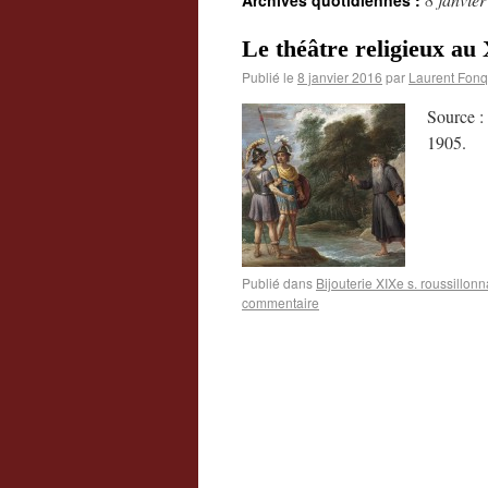
Archives quotidiennes :
Le théâtre religieux au
Publié le
8 janvier 2016
par
Laurent Fonq
Source :
1905.
Publié dans
Bijouterie XIXe s. roussillonn
commentaire