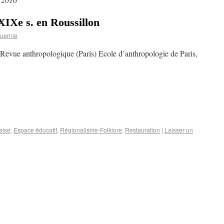
 XIXe s. en Roussillon
uernie
 Revue anthropologique (Paris) Ecole d’anthropologie de Paris,
aise
,
Espace éducatif
,
Régionalisme-Folklore
,
Restauration
|
Laisser un