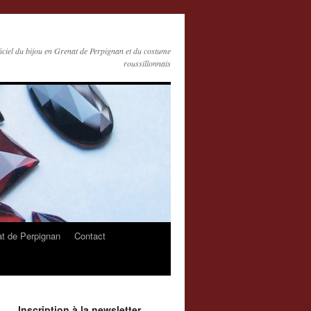
ficiel du bijou en Grenat de Perpignan et du costume
roussillonnais
at de Perpignan
Contact
Inscription à la newsletter