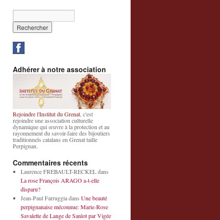
Adhérer à notre association
Rejoindre l'Institut du Grenat
, c'est
rejoindre une association culturelle
dynamique qui œuvre à la protection et au
rayonnement du savoir-faire des bijoutiers
traditionnels catalans en Grenat taille
Perpignan.
Commentaires récents
Laurence FREBAULT-RECKEL
dans
La rose François ARAGO a-t-elle
disparu?
Jean-Paul Farruggia
dans
Une beauté
perpignanaise méconnue: Marie-Rose
Savalette de Lange de Sanlot par Vigée