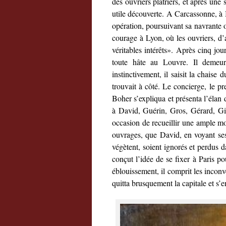
des ouvriers plâtriers, et après une
utile découverte. A Carcassonne, à 
opération, poursuivant sa navrante od
courage à Lyon, où les ouvriers, d’a
véritables intérêts». Après cinq jou
toute hâte au Louvre. Il demeur
instinctivement, il saisit la chaise
trouvait à côté. Le concierge, le pr
Boher s’expliqua et présenta l’éla
à David, Guérin, Gros, Gérard, Girod
occasion de recueillir une ample m
ouvrages, que David, en voyant ses 
végètent, soient ignorés et perdus 
conçut l’idée de se fixer à Paris p
éblouissement, il comprit les inconvén
quitta brusquement la capitale et s’e