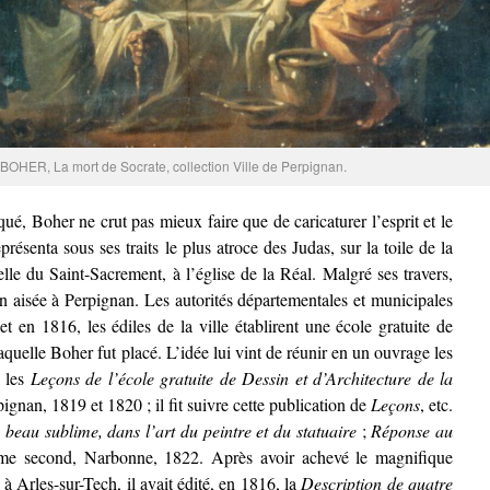
BOHER, La mort de Socrate, collection Ville de Perpignan.
qué, Boher ne crut pas mieux faire que de caricaturer l’esprit et le
présenta sous ses traits le plus atroce des Judas, sur la toile de la
le du Saint-Sacrement, à l’église de la Réal. Malgré ses travers,
on aisée à Perpignan. Les autorités départementales et municipales
et en 1816, les édiles de la ville établirent une école gratuite de
 laquelle Boher fut placé. L’idée lui vint de réunir en un ouvrage les
e les
Leçons de l’école gratuite de Dessin et d’Architecture de la
ignan, 1819 et 1820 ; il fit suivre cette publication de
Leçons
, etc.
 beau sublime, dans l’art du peintre et du statuaire
;
Réponse au
ome second, Narbonne, 1822. Après avoir achevé le magnifique
à Arles-sur-Tech, il avait édité, en 1816, la
Description de quatre