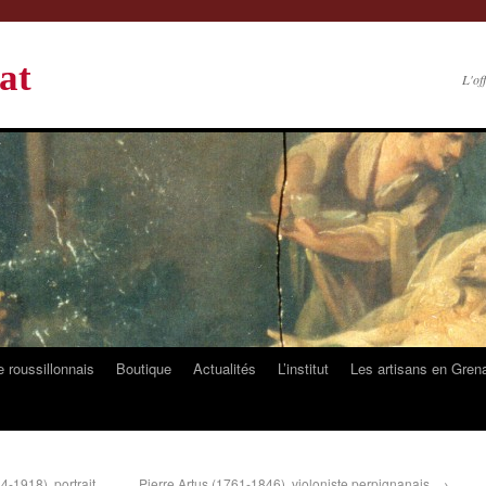
at
L'of
 roussillonnais
Boutique
Actualités
L’institut
Les artisans en Gren
1918), portrait
Pierre Artus (1761-1846), violoniste perpignanais.
→