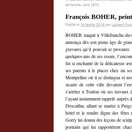
de famille, vers 1870.
François BOHER, peintr
Publié le
14 février 2016
par
Laurent Fon
BOHER naquit à Villefranche-du-Conf
annonça dès son jeune âge de grande
gravures qu’il pouvait se procurer
quelques-uns de ses essais, l’encou
fut si enchanté de la délicatesse av
ses parents à le placer chez un sc
Montpellier où il se distingua et t
sicaire de cette ville devaient l’e
s’arrêter à Toulon où ses travaux d
l’ayant instamment rappelé auprès d
Descatllar, allant se marier à Pui
hôtel et le rendre digne des fêtes
Gorry lui donna des leçons de sculptu
portraits qui lui rapportèrent cha