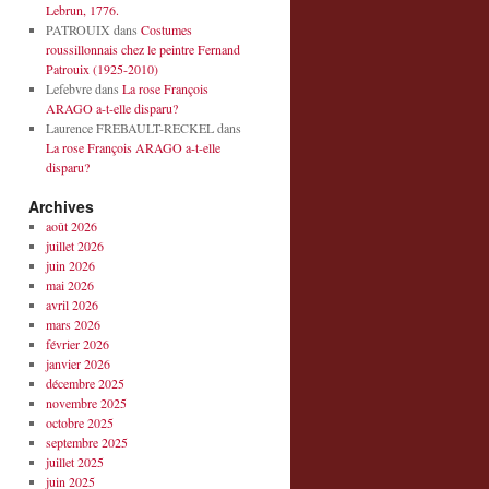
Lebrun, 1776.
PATROUIX
dans
Costumes
roussillonnais chez le peintre Fernand
Patrouix (1925-2010)
Lefebvre
dans
La rose François
ARAGO a-t-elle disparu?
Laurence FREBAULT-RECKEL
dans
La rose François ARAGO a-t-elle
disparu?
Archives
août 2026
juillet 2026
juin 2026
mai 2026
avril 2026
mars 2026
février 2026
janvier 2026
décembre 2025
novembre 2025
octobre 2025
septembre 2025
juillet 2025
juin 2025