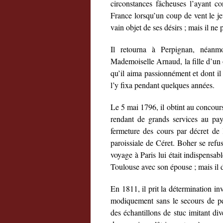
circonstances fâcheuses l’ayant co
France lorsqu’un coup de vent le je
vain objet de ses désirs ; mais il ne
Il retourna à Perpignan, néanmo
Mademoiselle Arnaud, la fille d’un o
qu’il aima passionnément et dont il 
l’y fixa pendant quelques années.
Le 5 mai 1796, il obtint au concours 
rendant de grands services au pays
fermeture des cours par décret de l
paroissiale de Céret. Boher se refusa
voyage à Paris lui était indispensab
Toulouse avec son épouse ; mais il d
En 1811, il prit la détermination inv
modiquement sans le secours de pe
des échantillons de stuc imitant div