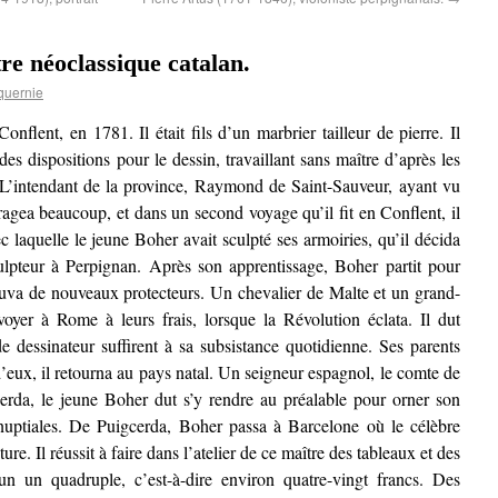
e néoclassique catalan.
quernie
lent, en 1781. Il était fils d’un marbrier tailleur de pierre. Il
s dispositions pour le dessin, travaillant sans maître d’après les
. L’intendant de la province, Raymond de Saint-Sauveur, ayant vu
ragea beaucoup, et dans un second voyage qu’il fit en Conflent, il
ec laquelle le jeune Boher avait sculpté ses armoiries, qu’il décida
ulpteur à Perpignan. Après son apprentissage, Boher partit pour
rouva de nouveaux protecteurs. Un chevalier de Malte et un grand-
nvoyer à Rome à leurs frais, lorsque la Révolution éclata. Il dut
e dessinateur suffirent à sa subsistance quotidienne. Ses parents
’eux, il retourna au pays natal. Un seigneur espagnol, le comte de
gcerda, le jeune Boher dut s’y rendre au préalable pour orner son
 nuptiales. De Puigcerda, Boher passa à Barcelone où le célèbre
re. Il réussit à faire dans l’atelier de ce maître des tableaux et des
cun un quadruple, c’est-à-dire environ quatre-vingt francs. Des