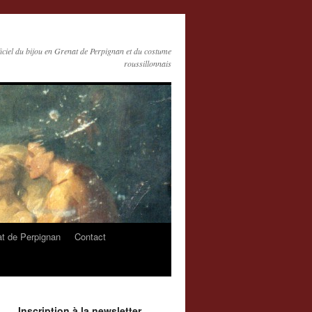
ficiel du bijou en Grenat de Perpignan et du costume
roussillonnais
at de Perpignan
Contact
Inscription à la newsletter