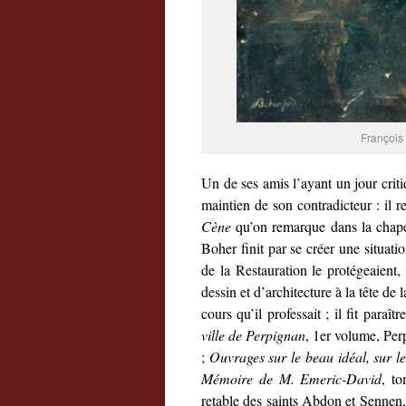
François 
Un de ses amis l’ayant un jour criti
maintien de son contradicteur : il re
Cène
qu’on remarque dans la chapel
Boher finit par se créer une situati
de la Restauration le protégeaient, 
dessin et d’architecture à la tête de
cours qu’il professait ; il fit paraîtr
ville de Perpignan
, 1er volume, Perp
;
Ouvrages sur le beau idéal, sur le
Mémoire de M. Emeric-David
, t
retable des saints Abdon et Sennen, 