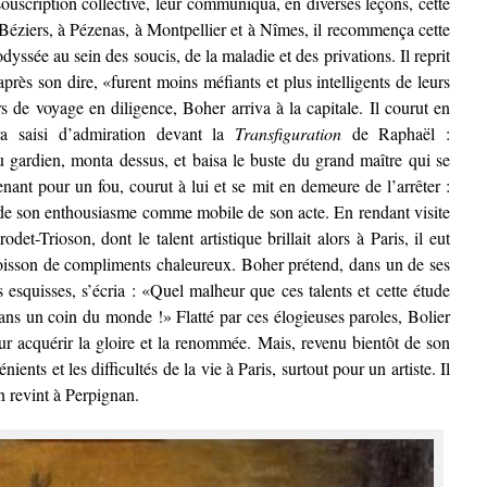
 souscription collective, leur communiqua, en diverses leçons, cette
Béziers, à Pézenas, à Montpellier et à Nîmes, il recommença cette
yssée au sein des soucis, de la maladie et des privations. Il reprit
près son dire, «furent moins méfiants et plus intelligents de leurs
rs de voyage en diligence, Boher arriva à la capitale. Il courut en
a saisi d’admiration devant la
Transfiguration
de Raphaël :
 du gardien, monta dessus, et baisa le buste du grand maître qui se
enant pour un fou, courut à lui et se mit en demeure de l’arrêter :
n de son enthousiasme comme mobile de son acte. En rendant visite
et-Trioson, dont le talent artistique brillait alors à Paris, il eut
oisson de compliments chaleureux. Boher prétend, dans un de ses
esquisses, s’écria : «Quel malheur que ces talents et cette étude
dans un coin du monde !» Flatté par ces élogieuses paroles, Bolier
our acquérir la gloire et la renommée. Mais, revenu bientôt de son
ients et les difficultés de la vie à Paris, surtout pour un artiste. Il
n revint à Perpignan.