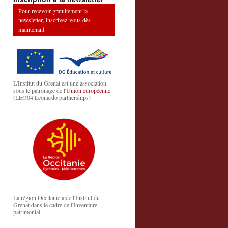
Pour recevoir gratuitement la
newsletter, inscrivez-vous dès
maintenant
L'Institut du Grenat est une association
sous le patronage de l'
Union européenne
(LEO04 Leonardo partnerships)
La région Occitanie aide l'Institut du
Grenat dans le cadre de l'Inventaire
patrimonial.