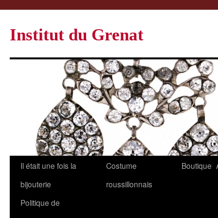
Institut du Grenat
Il était une fois la
Costume
Boutique
bijouterie
roussillonnais
Politique de