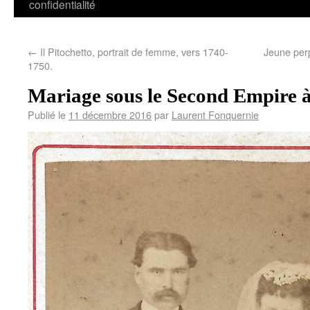
confidentialité
←
Il Pitochetto, portrait de femme, vers 1740-
Jeune per
1750.
Mariage sous le Second Empire 
Publié le
11 décembre 2016
par
Laurent Fonquernie