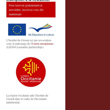
Pour recevoir gratuitement la
newsletter, inscrivez-vous dès
maintenant
L'Institut du Grenat est une association
sous le patronage de l'
Union européenne
(LEO04 Leonardo partnerships)
La région Occitanie aide l'Institut du
Grenat dans le cadre de l'Inventaire
patrimonial.