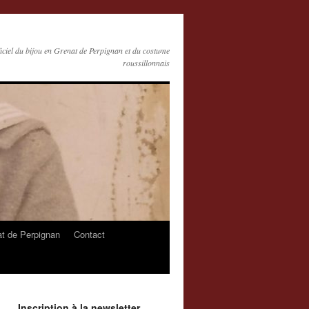
ficiel du bijou en Grenat de Perpignan et du costume
roussillonnais
at de Perpignan
Contact
Inscription à la newsletter