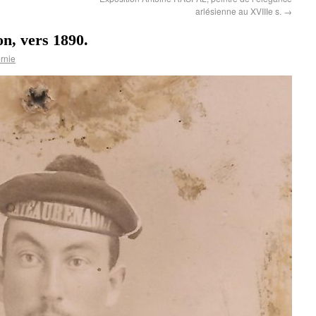
arlésienne au XVIIIe s.
→
on, vers 1890.
rnie