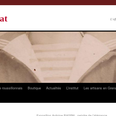
at
L'of
 roussillonnais
Boutique
Actualités
L’institut
Les artisans en Gren
Exposition Antoine RASPAL, peintre de l’élégance