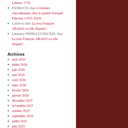
Lebrun, 1776.
PATROUIX
dans
Costumes
roussillonnais chez le peintre Fernand
Patrouix (1925-2010)
Lefebvre
dans
La rose François
ARAGO a-t-elle disparu?
Laurence FREBAULT-RECKEL
dans
La rose François ARAGO a-t-elle
disparu?
Archives
août 2026
juillet 2026
juin 2026
mai 2026
avril 2026
mars 2026
février 2026
janvier 2026
décembre 2025
novembre 2025
octobre 2025
septembre 2025
juillet 2025
juin 2025