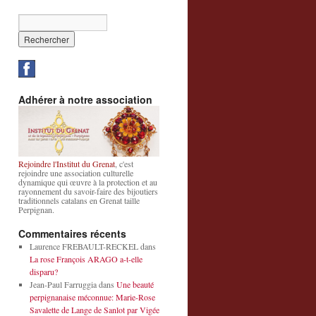
Adhérer à notre association
Rejoindre l'Institut du Grenat
, c'est
rejoindre une association culturelle
dynamique qui œuvre à la protection et au
rayonnement du savoir-faire des bijoutiers
traditionnels catalans en Grenat taille
Perpignan.
Commentaires récents
Laurence FREBAULT-RECKEL
dans
La rose François ARAGO a-t-elle
disparu?
Jean-Paul Farruggia
dans
Une beauté
perpignanaise méconnue: Marie-Rose
Savalette de Lange de Sanlot par Vigée