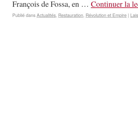
François de Fossa, en …
Continuer la l
Publié dans
Actualités
,
Restauration
,
Révolution et Empire
|
Lai