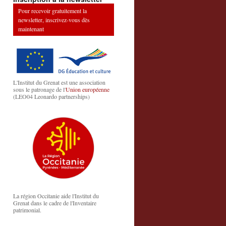
Pour recevoir gratuitement la
newsletter, inscrivez-vous dès
maintenant
L'Institut du Grenat est une association
sous le patronage de l'
Union européenne
(LEO04 Leonardo partnerships)
La région Occitanie aide l'Institut du
Grenat dans le cadre de l'Inventaire
patrimonial.