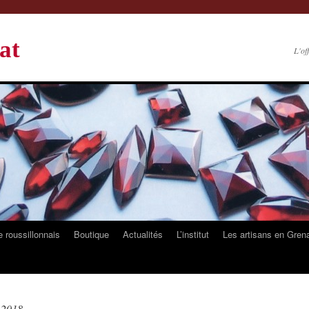
at
L'of
 roussillonnais
Boutique
Actualités
L’institut
Les artisans en Gren
t 2018