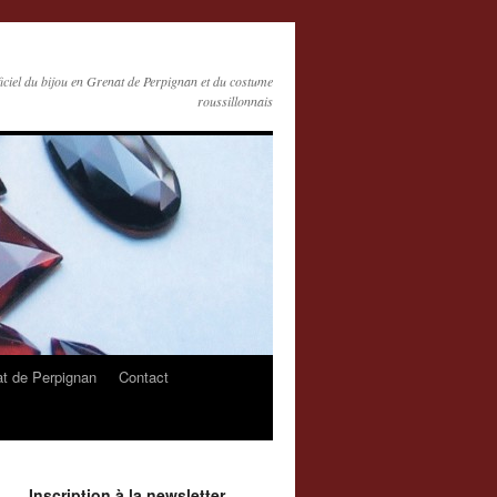
ficiel du bijou en Grenat de Perpignan et du costume
roussillonnais
at de Perpignan
Contact
Inscription à la newsletter