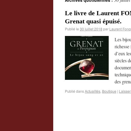
Archives quotidiennes :
Le livre de Laurent FO
Grenat quasi épuisé.
Publié le
30 juillet 2018
par
Laurent Fonq
Les bijo
richesse 
d’eux le
siècles d
documents
technique
des gren
Publié dans
Actualités
,
Boutique
|
Laisse