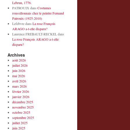
Lebrun, 1776.
PATROUIX
dans
Costumes
roussillonnais chez le peintre Fernand
Patrouix (1925-2010)
Lefebvre
dans
La rose François
ARAGO a-t-elle disparu?
Laurence FREBAULT-RECKEL
dans
La rose François ARAGO a-t-elle
disparu?
Archives
août 2026
juillet 2026
juin 2026
mai 2026
avril 2026
mars 2026
février 2026
janvier 2026
décembre 2025
novembre 2025
octobre 2025
septembre 2025
juillet 2025
juin 2025