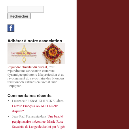
Adhérer à notre association
Rejoindre l'Institut du Grenat
, c'est
rejoindre une association culturelle
dynamique qui œuvre à la protection et au
rayonnement du savoir-faire des bijoutiers
traditionnels catalans en Grenat taille
Perpignan.
Commentaires récents
Laurence FREBAULT-RECKEL
dans
La rose François ARAGO a-t-elle
disparu?
Jean-Paul Farruggia
dans
Une beauté
perpignanaise méconnue: Marie-Rose
Savalette de Lange de Sanlot par Vigée