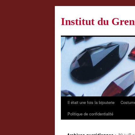
Institut du Gren
Il était une fois la bijouterie
Costume
Politique de confidentialité
30 juille