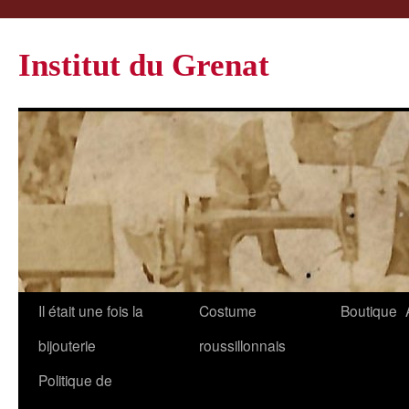
Institut du Grenat
Il était une fois la
Costume
Boutique
bijouterie
roussillonnais
Politique de