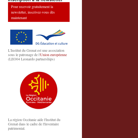
Pour recevoir gratuitement la
newsletter, inscrivez-vous dès
maintenant
L'Institut du Grenat est une association
sous le patronage de l'
Union européenne
(LEO04 Leonardo partnerships)
La région Occitanie aide l'Institut du
Grenat dans le cadre de l'Inventaire
patrimonial.