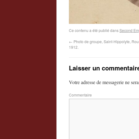
Ce contenu a été publié dans
Second Em
←
Photo de groupe, Saint-Hippolyte, Rous
1912.
Laisser un commentair
Votre adresse de messagerie ne sera
Commentaire