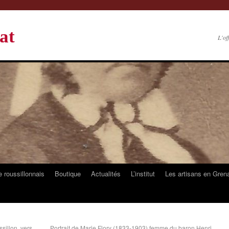
at
L'of
 roussillonnais
Boutique
Actualités
L’institut
Les artisans en Gren
sillon, vers
Portrait de Marie Flory (1833-1903) femme du baron Henri