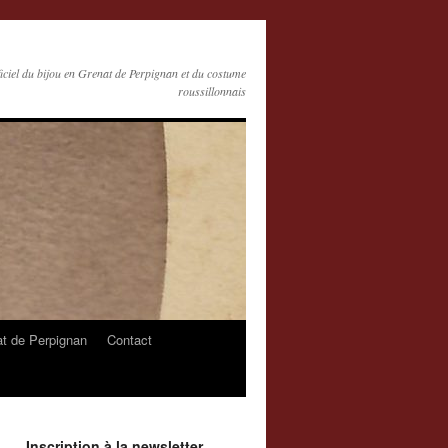
ficiel du bijou en Grenat de Perpignan et du costume
roussillonnais
at de Perpignan
Contact
Inscription à la newsletter