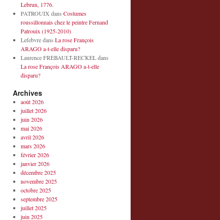
Lebrun, 1776.
PATROUIX
dans
Costumes
roussillonnais chez le peintre Fernand
Patrouix (1925-2010)
Lefebvre
dans
La rose François
ARAGO a-t-elle disparu?
Laurence FREBAULT-RECKEL
dans
La rose François ARAGO a-t-elle
disparu?
Archives
août 2026
juillet 2026
juin 2026
mai 2026
avril 2026
mars 2026
février 2026
janvier 2026
décembre 2025
novembre 2025
octobre 2025
septembre 2025
juillet 2025
juin 2025