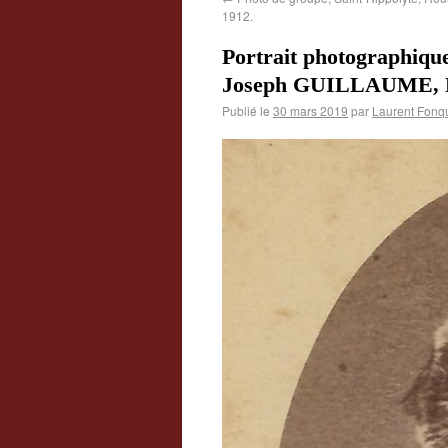
1912.
Portrait photographi
Joseph GUILLAUME, Rou
Publié le
30 mars 2019
par
Laurent Fonq