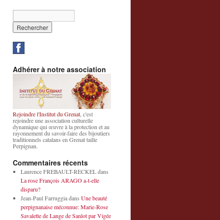
Adhérer à notre association
Rejoindre l'Institut du Grenat
, c'est
rejoindre une association culturelle
dynamique qui œuvre à la protection et au
rayonnement du savoir-faire des bijoutiers
traditionnels catalans en Grenat taille
Perpignan.
Commentaires récents
Laurence FREBAULT-RECKEL
dans
La rose François ARAGO a-t-elle
disparu?
Jean-Paul Farruggia
dans
Une beauté
perpignanaise méconnue: Marie-Rose
Savalette de Lange de Sanlot par Vigée