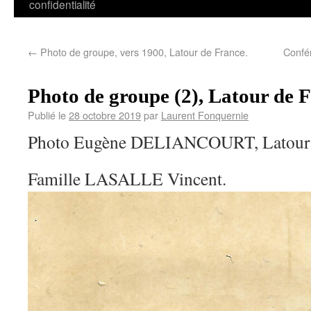
confidentialité
←
Photo de groupe, vers 1900, Latour de France.
Confé
Photo de groupe (2), Latour de F
Publié le
28 octobre 2019
par
Laurent Fonquernie
Photo Eugène DELIANCOURT, Latour 
Famille LASALLE Vincent.