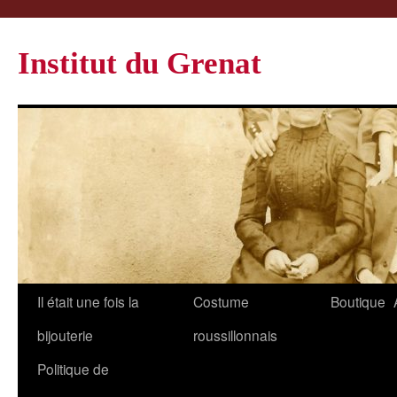
Institut du Grenat
Il était une fois la
Costume
Boutique
bijouterie
roussillonnais
Politique de