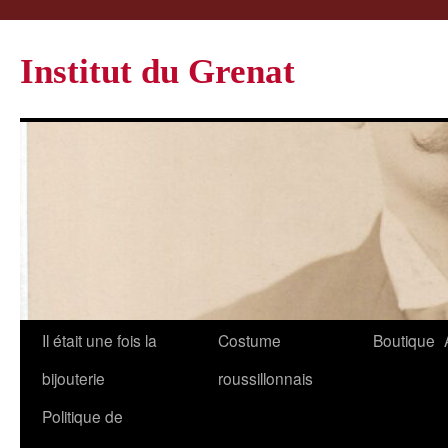
Institut du Grenat
Il était une fois la
Costume
Boutique
bijouterie
roussillonnais
Politique de