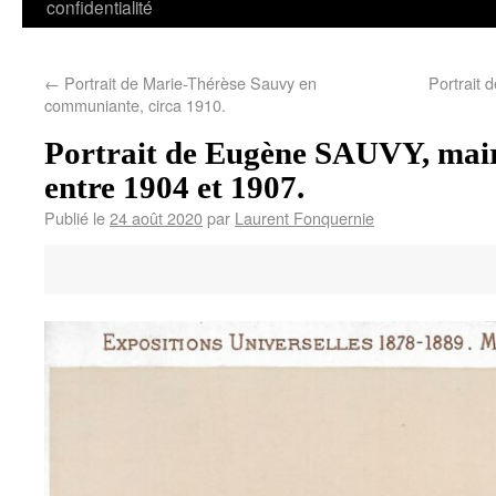
confidentialité
←
Portrait de Marie-Thérèse Sauvy en
Portrait
communiante, circa 1910.
Portrait de Eugène SAUVY, mai
entre 1904 et 1907.
Publié le
24 août 2020
par
Laurent Fonquernie