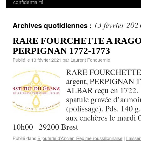
confidentialité
13 février 202
Archives quotidiennes :
RARE FOURCHETTE A RAGOUT
PERPIGNAN 1772-1773
Publié le
13 février 2021
par
Laurent Fonquernie
RARE FOURCHETTE
argent, PERPIGNAN 17
ALBAR reçu en 1722. M
spatule gravée d’armoir
(polissage). Pds. 140 g
aux enchères le mardi 
10h00 29200 Brest
Publié dans
Bijouterie d’Ancien-Régime roussillonnaise
|
Laisse