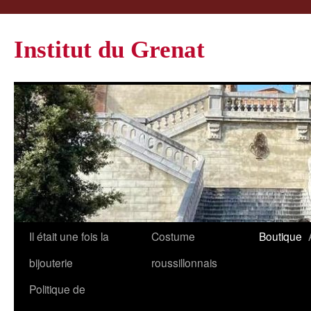
Institut du Grenat
Il était une fois la
Costume
Boutique
bijouterie
roussillonnais
Politique de