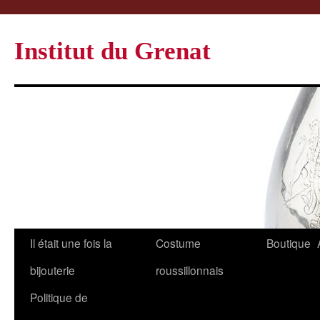
Institut du Grenat
Il était une fois la
Costume
Boutique
bijouterie
roussillonnais
Politique de