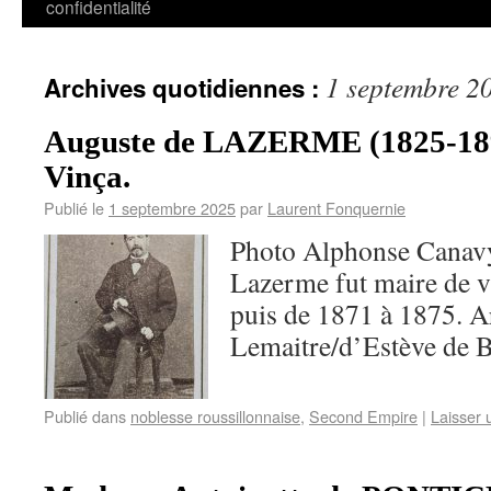
confidentialité
1 septembre 2
Archives quotidiennes :
Auguste de LAZERME (1825-189
Vinça.
Publié le
1 septembre 2025
par
Laurent Fonquernie
Photo Alphonse Canavy
Lazerme fut maire de v
puis de 1871 à 1875. A
Lemaitre/d’Estève de 
Publié dans
noblesse roussillonnaise
,
Second Empire
|
Laisser