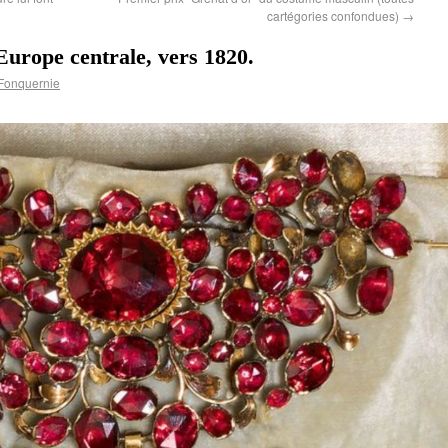
cartégories confondues)
→
Europe centrale, vers 1820.
Fonquernie