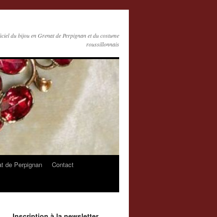
ficiel du bijou en Grenat de Perpignan et du costume
roussillonnais
at de Perpignan
Contact
Inscription à la newsletter