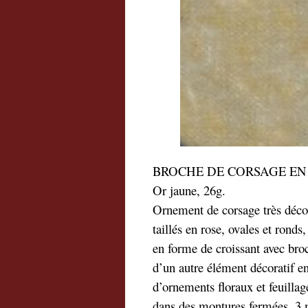
BROCHE DE CORSAGE EN OR
Or jaune, 26g.
Ornement de corsage très décora
taillés en rose, ovales et ronds
en forme de croissant avec broc
d’un autre élément décoratif e
d’ornements floraux et feuillag
dans des montures fermées, 3 