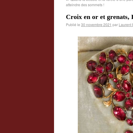
atteindre des sommets !
Croix en or et grenats, 
Publié le
30 novembre 2021
par
Laurent 