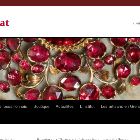
at
L'of
 roussillonnais
Boutique
Actualités
L’institut
Les artisans en Gren
e lui font
Premier prix “Grenat d’or” du costume masculin (toutes