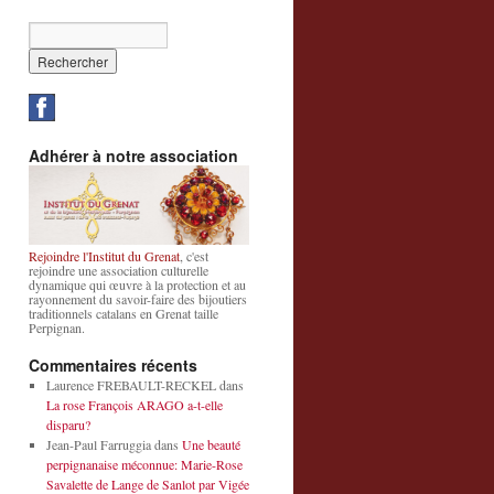
Adhérer à notre association
Rejoindre l'Institut du Grenat
, c'est
rejoindre une association culturelle
dynamique qui œuvre à la protection et au
rayonnement du savoir-faire des bijoutiers
traditionnels catalans en Grenat taille
Perpignan.
Commentaires récents
Laurence FREBAULT-RECKEL
dans
La rose François ARAGO a-t-elle
disparu?
Jean-Paul Farruggia
dans
Une beauté
perpignanaise méconnue: Marie-Rose
Savalette de Lange de Sanlot par Vigée