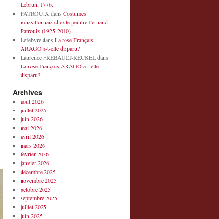
Lebrun, 1776.
PATROUIX
dans
Costumes
roussillonnais chez le peintre Fernand
Patrouix (1925-2010)
Lefebvre
dans
La rose François
ARAGO a-t-elle disparu?
Laurence FREBAULT-RECKEL
dans
La rose François ARAGO a-t-elle
disparu?
Archives
août 2026
juillet 2026
juin 2026
mai 2026
avril 2026
mars 2026
février 2026
janvier 2026
décembre 2025
novembre 2025
octobre 2025
septembre 2025
juillet 2025
juin 2025