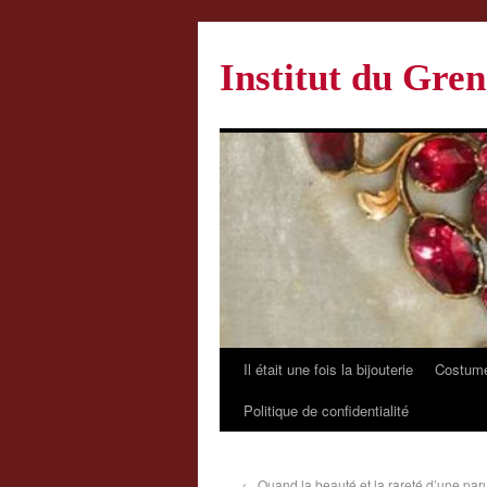
Institut du Gren
Il était une fois la bijouterie
Costume
Politique de confidentialité
←
Quand la beauté et la rareté d’une parur