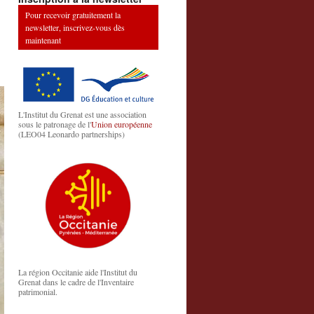
Pour recevoir gratuitement la
newsletter, inscrivez-vous dès
maintenant
L'Institut du Grenat est une association
sous le patronage de l'
Union européenne
(LEO04 Leonardo partnerships)
La région Occitanie aide l'Institut du
Grenat dans le cadre de l'Inventaire
patrimonial.