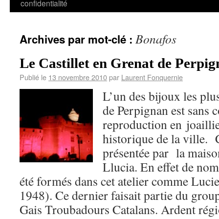
confidentialité
Bonafos
Archives par mot-clé :
Le Castillet en Grenat de Perpi
Publié le
13 novembre 2010
par
Laurent Fonquernie
L’un des bijoux les plu
de Perpignan est sans co
reproduction en joaillie
historique de la ville. 
présentée par la maiso
Llucia. En effet de nom
été formés dans cet atelier comme Luci
1948). Ce dernier faisait partie du gro
Gais Troubadours Catalans. Ardent région