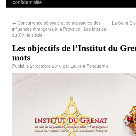
confidentialité
←
Concurrence déloyale et connaissance des
La Saint El
influences étrangères à la Province : Les loteries
au XVIIIe siècle.
Les objectifs de l’Institut du Gr
mots
Publié le
24 octobre 2010
par
Laurent Fonquernie