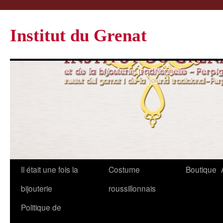
Institut du Grenat
Il était une fois la
Costume
Boutique
bijouterie
roussillonnais
Politique de