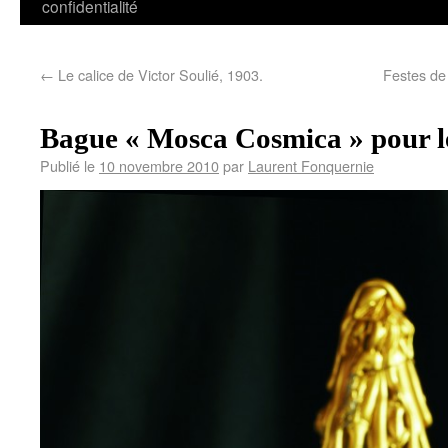
confidentialité
←
Le calice de Victor Soulié, 1903.
Festes de 
Bague « Mosca Cosmica » pour le
Publié le
10 novembre 2010
par
Laurent Fonquernie