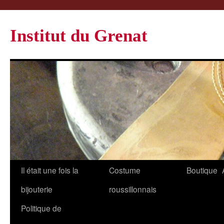
Institut du Grenat
Il était une fois la
Costume
Boutique
bijouterie
roussillonnais
Politique de