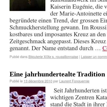
Kaiserin Eugénie, die v
der Marie-Antoinette 
begründete einen Trend, der grossen Ein
Schmuckherstellung gewann. Im Roussil
kostbares und imposantes Kreuz an den 
Zeitgeschmack angepasst. Dieses Kreu
genannt. Der Name entstand durch …
C
Publié dans
Bijouterie XIXe s. roussillonnaise
|
Laisser un comm
Eine jahrhundertealte Tradition
Publié le
13 décembre 2010
par
Laurent Fonquernie
Seit Jahrhunderten ist
wichtigen Zentren Kata
stand die Stadt in ihre