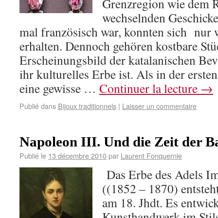
Grenzregion wie dem R
wechselnden Geschicke
mal französisch war, konnten sich nur
erhalten. Dennoch gehören kostbare St
Erscheinungsbild der katalanischen Bevö
ihr kulturelles Erbe ist. Als in der erste
eine gewisse …
Continuer la lecture
→
Publié dans
Bijoux traditionnels
|
Laisser un commentaire
Napoleon III. Und die Zeit der 
Publié le
13 décembre 2010
par
Laurent Fonquernie
Das Erbe des Adels Im
((1852 – 1870) entsteht
am 18. Jhdt. Es entwick
Kunsthandwerk im Stil