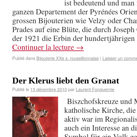
ist bedeutend und man f
ganzen Departement der Pyrénées Orien
grossen Bijouterien wie Velzy oder Char
Prades auf eine Blüte, die durch Joseph
der 1921 die Erbin der hundertjährigen
Continuer la lecture
→
Publié dans
Bijouterie XXe s. roussillonnaise
|
Laisser un comme
Der Klerus liebt den Granat
Publié le
13 décembre 2010
par
Laurent Fonquernie
Biszchofskreuze und 
katholische Kirche, di
aktiv war im Regionalis
auch ein Interesse an d
Symbol für ein Volk g