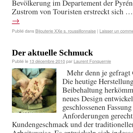
Bevölkerung im Departement der Pyréné
Zustrom von Touristen erstreckt sich 
→
Publié dans
Bijouterie XXe s. roussillonnaise
|
Laisser un comme
Der aktuelle Schmuck
Publié le
13 décembre 2010
par
Laurent Fonquernie
Mehr denn je gefragt 
Die heutige Herstellung
Beibehaltung herkömml
neues Design entwickel
geschlossenen Fassung
Anforderungen gerecht
Kundengeschmack und der traditionelle
Arbeitsweise. Es entwickeln sich indes