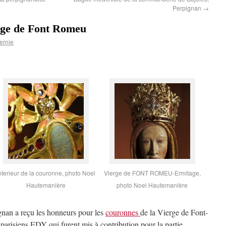
Perpignan
→
erge de Font Romeu
ernie
nterieur de la couronne, photo Noel
Vierge de FONT ROMEU-Ermitage,
Hautemanière
photo Noel Hautemanière
gnan a reçu les honneurs pour les
couronnes
de la Vierge de Font-
s parisiens EDY qui furent mis à contribution pour la partie