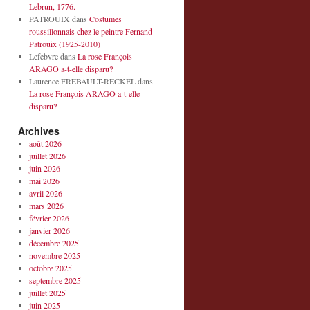
Lebrun, 1776.
PATROUIX
dans
Costumes
roussillonnais chez le peintre Fernand
Patrouix (1925-2010)
Lefebvre
dans
La rose François
ARAGO a-t-elle disparu?
Laurence FREBAULT-RECKEL
dans
La rose François ARAGO a-t-elle
disparu?
Archives
août 2026
juillet 2026
juin 2026
mai 2026
avril 2026
mars 2026
février 2026
janvier 2026
décembre 2025
novembre 2025
octobre 2025
septembre 2025
juillet 2025
juin 2025