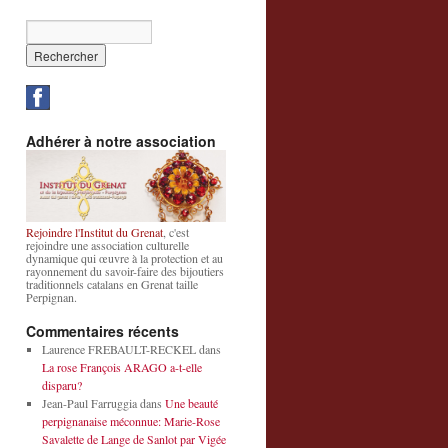
Adhérer à notre association
Rejoindre l'Institut du Grenat
, c'est
rejoindre une association culturelle
dynamique qui œuvre à la protection et au
rayonnement du savoir-faire des bijoutiers
traditionnels catalans en Grenat taille
Perpignan.
Commentaires récents
Laurence FREBAULT-RECKEL
dans
La rose François ARAGO a-t-elle
disparu?
Jean-Paul Farruggia
dans
Une beauté
perpignanaise méconnue: Marie-Rose
Savalette de Lange de Sanlot par Vigée