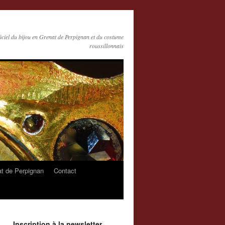
ficiel du bijou en Grenat de Perpignan et du costume
roussillonnais
at de Perpignan
Contact
Inscription à la newsletter