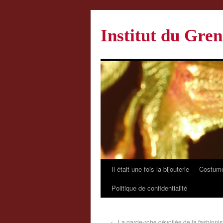
Institut du Gren
Il était une fois la bijouterie
Costume
Politique de confidentialité
←
La garde-robe dévoilée de la fashioni