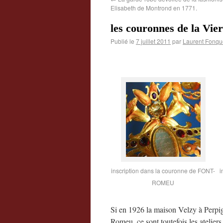
Elisabeth de Montrond en 1771.
les couronnes de la Vi
Publié le
7 juillet 2011
par
Laurent Fonqu
inscription dans la couronne de FONT-
i
ROMEU
Si en 1926 la maison Velzy à Perpi
Romeu, ce sont toutefois les atelier