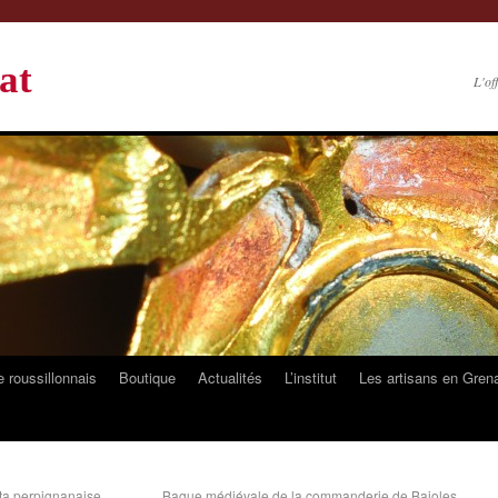
at
L'of
 roussillonnais
Boutique
Actualités
L’institut
Les artisans en Gren
sta perpignanaise
Bague médiévale de la commanderie de Bajoles,