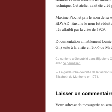
technique. Cet atelier avait été cré
Maxime Piochet pris le nom de sa se
EDYAD. Ensuite le nom fut réduit au
très affaibli par la crise de 1929.
Documentation aimablement founie 
Gil) suite à la visite en 2006 de Mr
Ce contenu a été publié dans
Bijouterie 
avec
ce permalien
.
←
La garde-robe dévoilée de la fashioni
Elisabeth de Montrond en 1771.
Laisser un commentair
Votre adresse de messagerie ne sera