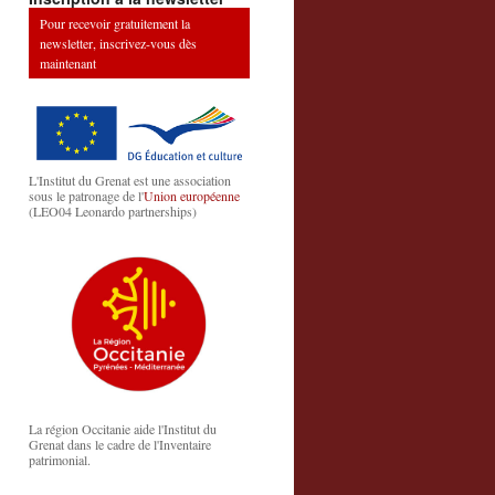
Pour recevoir gratuitement la
newsletter, inscrivez-vous dès
maintenant
L'Institut du Grenat est une association
sous le patronage de l'
Union européenne
(LEO04 Leonardo partnerships)
La région Occitanie aide l'Institut du
Grenat dans le cadre de l'Inventaire
patrimonial.