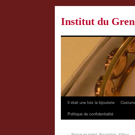
Institut du Gren
Il était une fois la bijouterie
Costume
Politique de confidentialité
←
Bague en brésil, Roussillon, XIXe s.