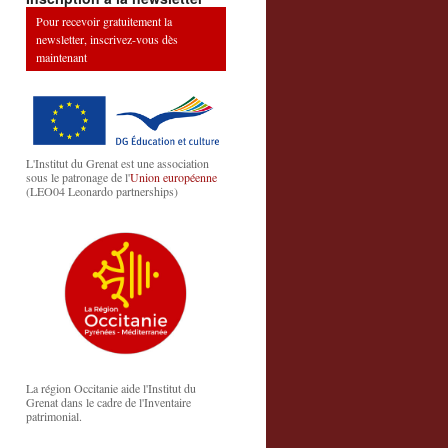
Pour recevoir gratuitement la
newsletter, inscrivez-vous dès
maintenant
L'Institut du Grenat est une association
sous le patronage de l'
Union européenne
(LEO04 Leonardo partnerships)
La région Occitanie aide l'Institut du
Grenat dans le cadre de l'Inventaire
patrimonial.