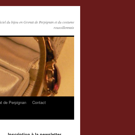
ficiel du bijou en Grenat de Perpignan et du costume
roussillonnais
at de Perpignan
Contact
Inscription à la newsletter