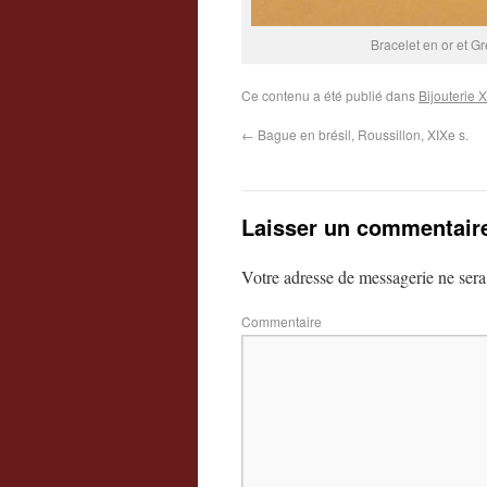
Bracelet en or et Gr
Ce contenu a été publié dans
Bijouterie 
←
Bague en brésil, Roussillon, XIXe s.
Laisser un commentair
Votre adresse de messagerie ne sera
Commentaire