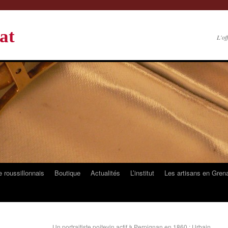
at
L'of
 roussillonnais
Boutique
Actualités
L’institut
Les artisans en Gren
Un portraitiste poitevin actif à Perpignan en 1860 : Urbain