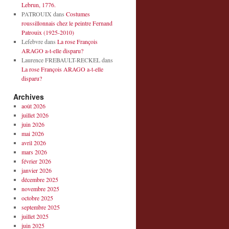
Lebrun, 1776.
PATROUIX
dans
Costumes
roussillonnais chez le peintre Fernand
Patrouix (1925-2010)
Lefebvre
dans
La rose François
ARAGO a-t-elle disparu?
Laurence FREBAULT-RECKEL
dans
La rose François ARAGO a-t-elle
disparu?
Archives
août 2026
juillet 2026
juin 2026
mai 2026
avril 2026
mars 2026
février 2026
janvier 2026
décembre 2025
novembre 2025
octobre 2025
septembre 2025
juillet 2025
juin 2025