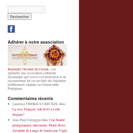
Adhérer à notre association
Rejoindre l'Institut du Grenat
, c'est
rejoindre une association culturelle
dynamique qui œuvre à la protection et au
rayonnement du savoir-faire des bijoutiers
traditionnels catalans en Grenat taille
Perpignan.
Commentaires récents
Laurence FREBAULT-RECKEL
dans
La rose François ARAGO a-t-elle
disparu?
Jean-Paul Farruggia
dans
Une beauté
perpignanaise méconnue: Marie-Rose
Savalette de Lange de Sanlot par Vigée