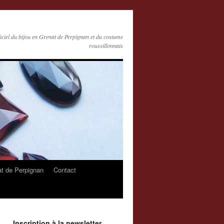
ficiel du bijou en Grenat de Perpignan et du costume
roussillonnais
at de Perpignan
Contact
Inscription à la newsletter