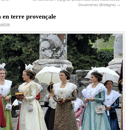
Douarnenez (Bretagne)
→
 en terre provençale
uernie