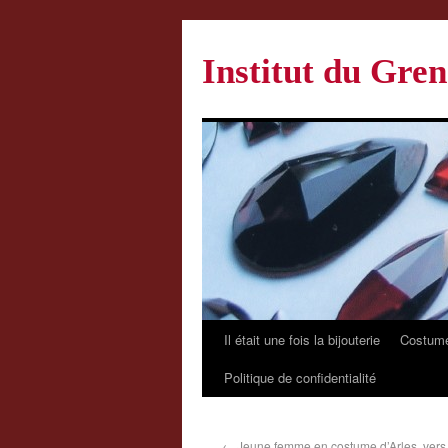
Institut du Gren
Il était une fois la bijouterie
Costume
Politique de confidentialité
←
Jeune femme en costume d’Arles, vers