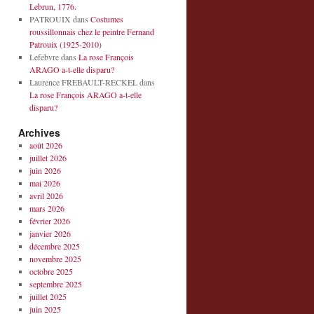
Lebrun, 1776.
PATROUIX
dans
Costumes
roussillonnais chez le peintre Fernand
Patrouix (1925-2010)
Lefebvre
dans
La rose François
ARAGO a-t-elle disparu?
Laurence FREBAULT-RECKEL
dans
La rose François ARAGO a-t-elle
disparu?
Archives
août 2026
juillet 2026
juin 2026
mai 2026
avril 2026
mars 2026
février 2026
janvier 2026
décembre 2025
novembre 2025
octobre 2025
septembre 2025
juillet 2025
juin 2025