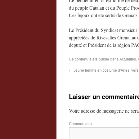
Le pendentif en or est formé de de
du peuple Catalan et du Peuple Prove
Ces bijoux ont été sertis de Grenats 
Le Président du Syndicat monsieur H
appréciées de Rivesaltes Grenat aux
député et Président de la région PA
Ce contenu a été publié dans
Actualités
.
←
Jeune femme en costume d’Arles, vers
Laisser un commentair
Votre adresse de messagerie ne sera
Commentaire