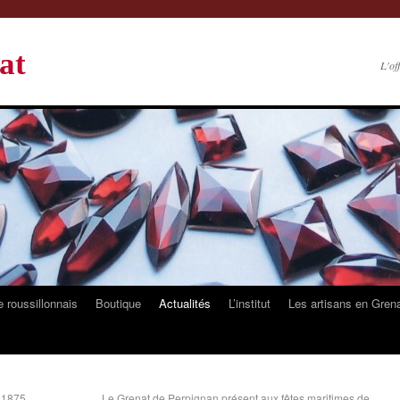
at
L'of
 roussillonnais
Boutique
Actualités
L’institut
Les artisans en Gren
 1875.
Le Grenat de Perpignan présent aux fêtes maritimes de