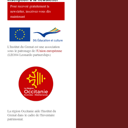
Pour recevoir gratuitement la
newsletter, inscrivez-vous dès
maintenant
L'Institut du Grenat est une association
sous le patronage de l'
Union européenne
(LEO04 Leonardo partnerships)
La région Occitanie aide l'Institut du
Grenat dans le cadre de l'Inventaire
patrimonial.