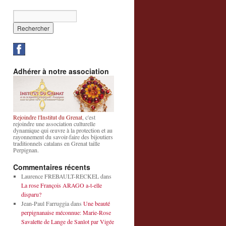
Adhérer à notre association
Rejoindre l'Institut du Grenat
, c'est
rejoindre une association culturelle
dynamique qui œuvre à la protection et au
rayonnement du savoir-faire des bijoutiers
traditionnels catalans en Grenat taille
Perpignan.
Commentaires récents
Laurence FREBAULT-RECKEL
dans
La rose François ARAGO a-t-elle
disparu?
Jean-Paul Farruggia
dans
Une beauté
perpignanaise méconnue: Marie-Rose
Savalette de Lange de Sanlot par Vigée