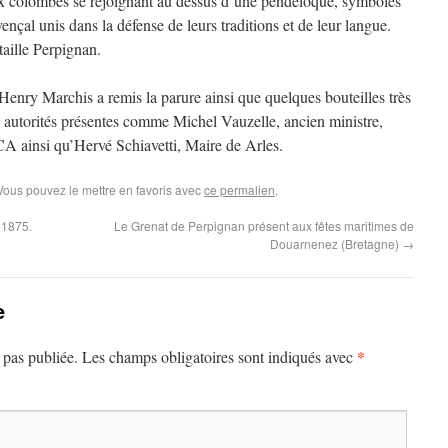
ux colombes se rejoignant au dessus d’une pendeloque, symboles
nçal unis dans la défense de leurs traditions et de leur langue.
taille Perpignan.
enry Marchis a remis la parure ainsi que quelques bouteilles très
 autorités présentes comme Michel Vauzelle, ancien ministre,
CA ainsi qu’Hervé Schiavetti, Maire de Arles.
 Vous pouvez le mettre en favoris avec
ce permalien
.
 1875.
Le Grenat de Perpignan présent aux fêtes maritimes de
Douarnenez (Bretagne)
→
e
*
 pas publiée.
Les champs obligatoires sont indiqués avec