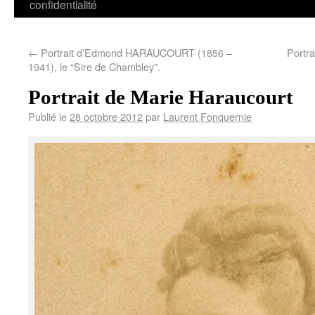
confidentialité
←
Portrait d’Edmond HARAUCOURT (1856 –
Portr
1941), le “Sire de Chambley”.
Portrait de Marie Haraucourt
Publié le
28 octobre 2012
par
Laurent Fonquernie