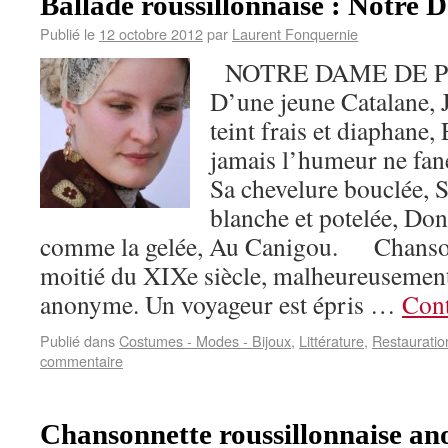
Ballade roussillonnaise : Notre
Publié le
12 octobre 2012
par
Laurent Fonquernie
NOTRE DAME DE P
D’une jeune Catalane, J
teint frais et diaphane,
jamais l’humeur ne fan
Sa chevelure bouclée, S
blanche et potelée, Dont
comme la gelée, Au Canigou. Chanson
moitié du XIXe siècle, malheureusemen
anonyme. Un voyageur est épris …
Cont
Publié dans
Costumes - Modes - Bijoux
,
Littérature
,
Restauratio
commentaire
Chansonnette roussillonnaise an