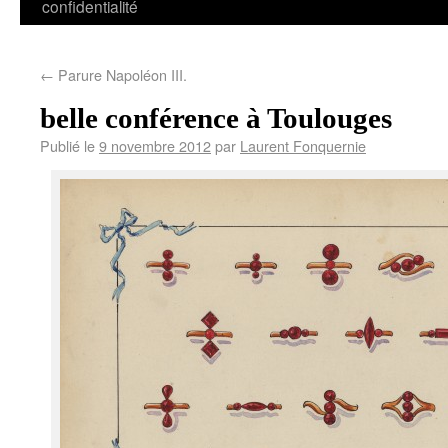
confidentialité
←
Parure Napoléon III.
belle conférence à Toulouges
Publié le
9 novembre 2012
par
Laurent Fonquernie