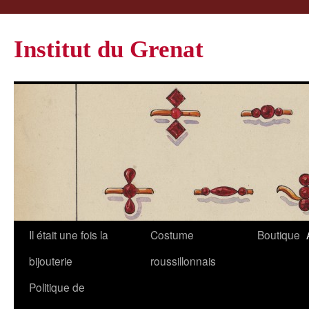
Institut du Grenat
Il était une fois la
Costume
Boutique
bijouterie
roussillonnais
Politique de