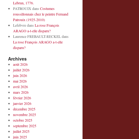
Lebrun, 1776.
PATROUIX
dans
Costumes
roussillonnais chez le peintre Fernand
Patrouix (1925-2010)
Lefebvre
dans
La rose François
ARAGO a-t-elle disparu?
Laurence FREBAULT-RECKEL
dans
La rose François ARAGO a-t-elle
disparu?
Archives
août 2026
juillet 2026
juin 2026
mai 2026
avril 2026
mars 2026
février 2026
janvier 2026
décembre 2025
novembre 2025
octobre 2025
septembre 2025
juillet 2025
juin 2025