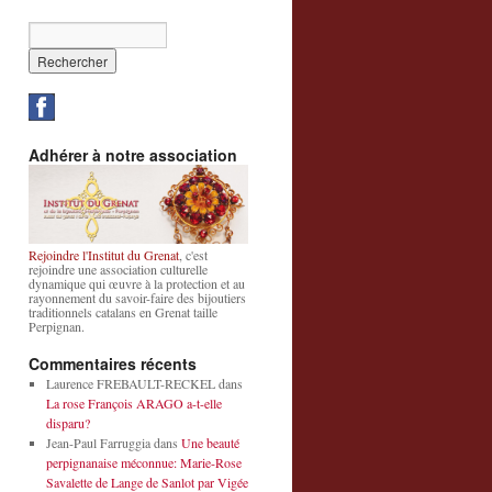
Adhérer à notre association
Rejoindre l'Institut du Grenat
, c'est
rejoindre une association culturelle
dynamique qui œuvre à la protection et au
rayonnement du savoir-faire des bijoutiers
traditionnels catalans en Grenat taille
Perpignan.
Commentaires récents
Laurence FREBAULT-RECKEL
dans
La rose François ARAGO a-t-elle
disparu?
Jean-Paul Farruggia
dans
Une beauté
perpignanaise méconnue: Marie-Rose
Savalette de Lange de Sanlot par Vigée