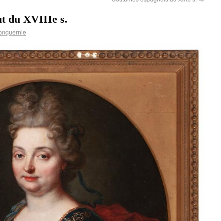
t du XVIIIe s.
onquernie