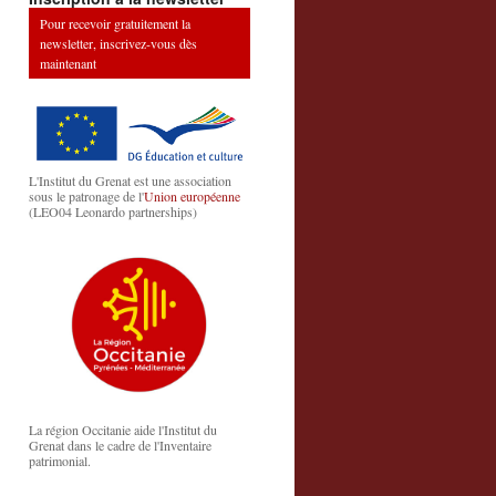
Pour recevoir gratuitement la
newsletter, inscrivez-vous dès
maintenant
L'Institut du Grenat est une association
sous le patronage de l'
Union européenne
(LEO04 Leonardo partnerships)
La région Occitanie aide l'Institut du
Grenat dans le cadre de l'Inventaire
patrimonial.