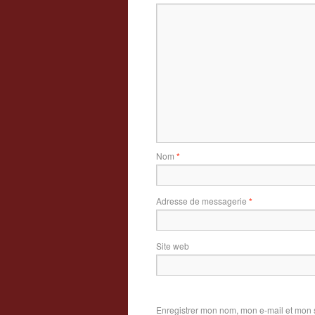
Nom
*
Adresse de messagerie
*
Site web
Enregistrer mon nom, mon e-mail et mon 