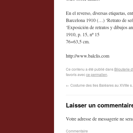
En el reverso, diversas etiquetas, e
Barcelona 1910 (…) ‘Retrato de seño
‘Exposición de retratos y dibujos a
1910, p. 15, nº 15
76×63,5 cm.
http://www.balclis.com
Ce contenu a été publié dans
Bijouterie
favoris avec
ce permalien
.
←
Costume des Iles Baléares au XVIIIe s.
Laisser un commentair
Votre adresse de messagerie ne sera
Commentaire