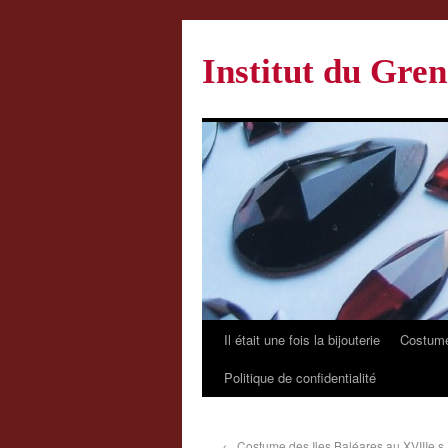
Institut du Gren
Il était une fois la bijouterie
Costume
Politique de confidentialité
←
Costume des Iles Baléares au XVIIIe s.