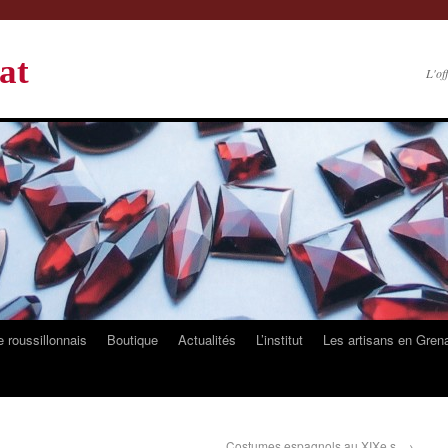
at
L'of
 roussillonnais
Boutique
Actualités
L’institut
Les artisans en Gren
Costumes espagnols au XIXe s.
→