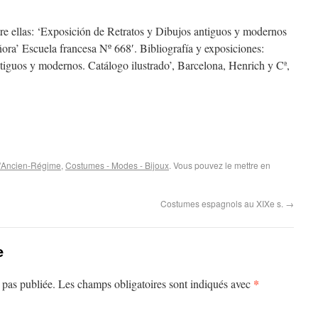
ntre ellas: ‘Exposición de Retratos y Dibujos antiguos y modernos
ra’ Escuela francesa Nº 668′. Bibliografía y exposiciones:
ntiguos y modernos. Catálogo ilustrado’, Barcelona, Henrich y Cª,
 d'Ancien-Régime
,
Costumes - Modes - Bijoux
. Vous pouvez le mettre en
Costumes espagnols au XIXe s.
→
e
*
 pas publiée.
Les champs obligatoires sont indiqués avec