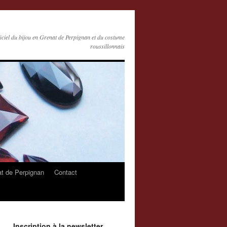
ficiel du bijou en Grenat de Perpignan et du costume
roussillonnais
at de Perpignan
Contact
Inscription à la newsletter