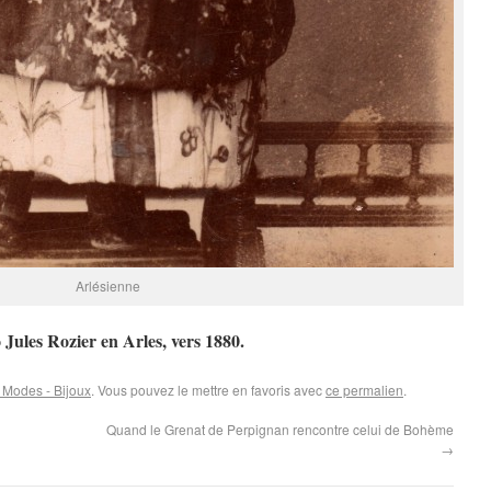
Arlésienne
 Jules Rozier en Arles, vers 1880.
 Modes - Bijoux
. Vous pouvez le mettre en favoris avec
ce permalien
.
Quand le Grenat de Perpignan rencontre celui de Bohème
→