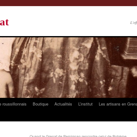
at
L'of
 roussillonnais
Boutique
Actualités
L’institut
Les artisans en Gren
Quand le Grenat de Perpignan rencontre celui de Bohème