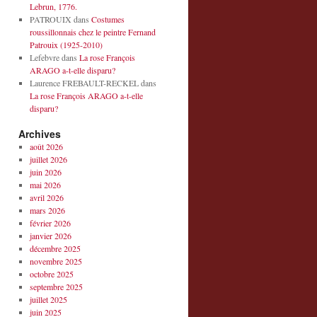
Lebrun, 1776.
PATROUIX
dans
Costumes
roussillonnais chez le peintre Fernand
Patrouix (1925-2010)
Lefebvre
dans
La rose François
ARAGO a-t-elle disparu?
Laurence FREBAULT-RECKEL
dans
La rose François ARAGO a-t-elle
disparu?
Archives
août 2026
juillet 2026
juin 2026
mai 2026
avril 2026
mars 2026
février 2026
janvier 2026
décembre 2025
novembre 2025
octobre 2025
septembre 2025
juillet 2025
juin 2025