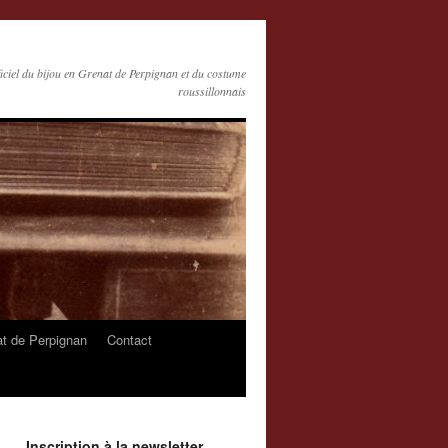
ficiel du bijou en Grenat de Perpignan et du costume
roussillonnais
at de Perpignan
Contact
Inscription à la newsletter