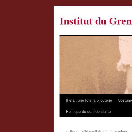
Institut du Gren
Il était une fois la bijouterie
Costume
Politique de confidentialité
←
Portrait d’Héraultaise, hauts cantons.