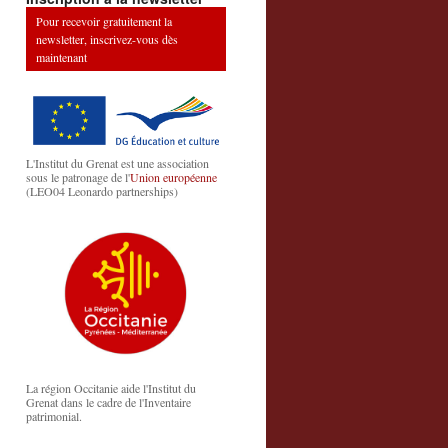
Pour recevoir gratuitement la
newsletter, inscrivez-vous dès
maintenant
L'Institut du Grenat est une association
sous le patronage de l'
Union européenne
(LEO04 Leonardo partnerships)
La région Occitanie aide l'Institut du
Grenat dans le cadre de l'Inventaire
patrimonial.