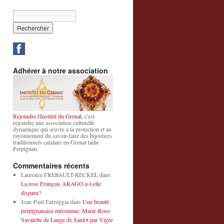
Adhérer à notre association
Rejoindre l'Institut du Grenat
, c'est
rejoindre une association culturelle
dynamique qui œuvre à la protection et au
rayonnement du savoir-faire des bijoutiers
traditionnels catalans en Grenat taille
Perpignan.
Commentaires récents
Laurence FREBAULT-RECKEL
dans
La rose François ARAGO a-t-elle
disparu?
Jean-Paul Farruggia
dans
Une beauté
perpignanaise méconnue: Marie-Rose
Savalette de Lange de Sanlot par Vigée