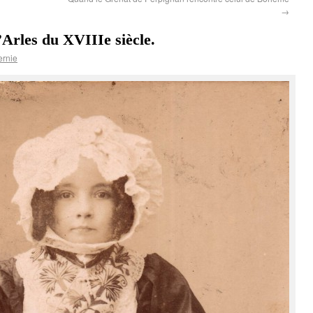
→
d’Arles du XVIIIe siècle.
ernie