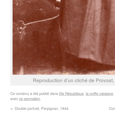
Reproduction d’un cliché de Provost, 
Ce contenu a été publié dans
IIIe République
,
la coiffe catalane
.
avec
ce permalien
.
←
Double portrait, Perpignan, 1844.
Com