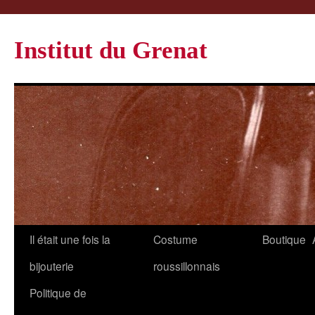
Institut du Grenat
Il était une fois la
Costume
Boutique
bijouterie
roussillonnais
Politique de