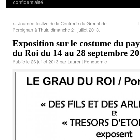
confidentialité
←
Journée festive de la Confrérie du Grenat de
L
Perpignan à Thuir, dimanche 21 juillet 2013.
Exposition sur le costume du pay
du Roi du 14 au 28 septembre 20
Publié le
26 juillet 2013
par
Laurent Fonquernie