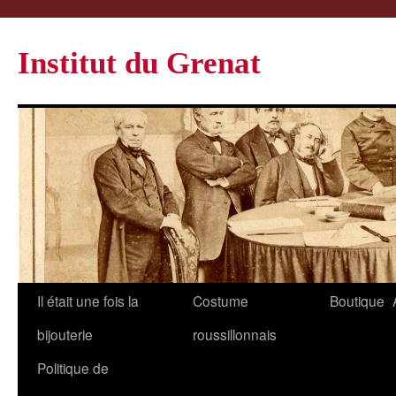
Institut du Grenat
Il était une fois la
Costume
Boutique
bijouterie
roussillonnais
Politique de