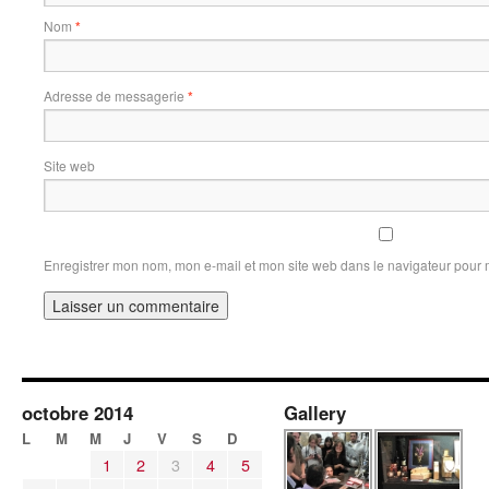
Nom
*
Adresse de messagerie
*
Site web
Enregistrer mon nom, mon e-mail et mon site web dans le navigateur pour
octobre 2014
Gallery
L
M
M
J
V
S
D
1
2
3
4
5