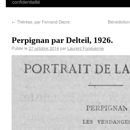
confidentialité
←
Thérèse, par Fernand Dacre.
Bénédiction
Perpignan par Delteil, 1926.
Publié le
27 octobre 2014
par
Laurent Fonquernie