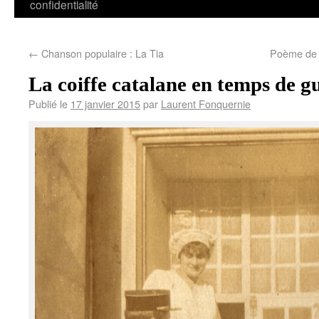
confidentialité
←
Chanson populaire : La Tia
Poème de 
La coiffe catalane en temps de g
Publié le
17 janvier 2015
par
Laurent Fonquernie