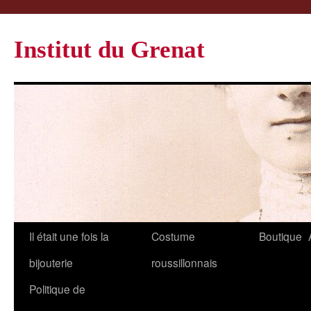
Institut du Grenat
Il était une fois la
Costume
Boutique
bijouterie
roussillonnais
Politique de