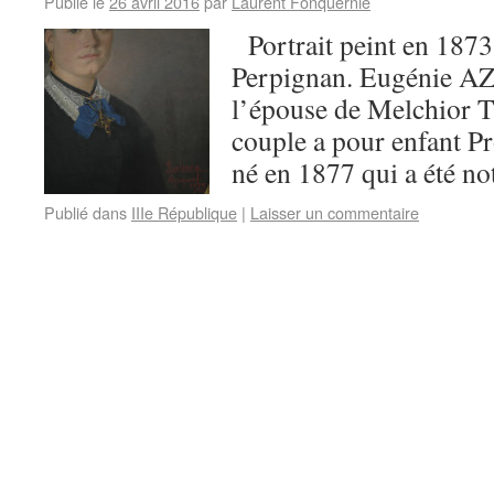
Publié le
26 avril 2016
par
Laurent Fonquernie
Portrait peint en 18
Perpignan. Eugénie AZ
l’épouse de Melchio
couple a pour enfant
né en 1877 qui a été not
Publié dans
IIIe République
|
Laisser un commentaire