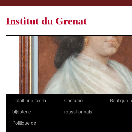
Institut du Grenat
Il était une fois la
Costume
Boutique
bijouterie
roussillonnais
Politique de