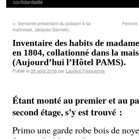
confidentialité
←
Servante présentant du poisson à sa
Femme â
maîtresse, Jacques Gamelin.
Inventaire des habits de ma
en 1804, collationné dans la ma
(Aujourd’hui l’Hôtel PAMS).
Publié le
28 août 2016
par
Laurent Fonquernie
Étant monté au premier et au pa
second étage, s’y est trouvé :
Primo une garde robe bois de noye